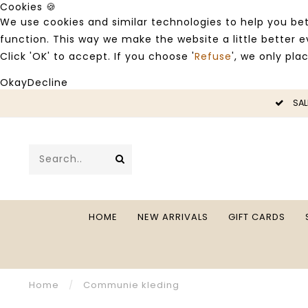
Cookies 🍪
We use cookies and similar technologies to help you bet
function. This way we make the website a little better
Click 'OK' to accept. If you choose '
Refuse
', we only pla
Okay
Decline
LE -50%
SAL
HOME
NEW ARRIVALS
GIFT CARDS
Home
/
Communie kleding