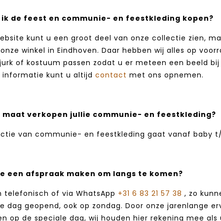
ik de feest en communie- en feestkleding kopen?
bsite kunt u een groot deel van onze collectie zien, maar
onze winkel in Eindhoven. Daar hebben wij alles op vo
jurk of kostuum passen zodat u er meteen een beeld bij 
informatie kunt u altijd
contact
met ons opnemen.
 maat verkopen jullie communie- en feestkleding?
ectie van communie- en feestkleding gaat vanaf baby t
e een afspraak maken om langs te komen?
n telefonisch of via WhatsApp
+31 6 83 21 57 38
, zo kunn
ke dag geopend, ook op zondag. Door onze jarenlange erva
n op de speciale dag, wij houden hier rekening mee als 