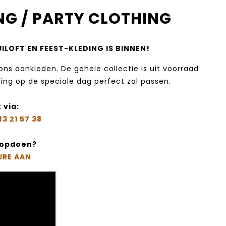
G / PARTY CLOTHING
LOFT EN FEEST-KLEDING IS BINNEN!
s aankleden. De gehele collectie is uit voorraad
ding op de speciale dag perfect zal passen.
 via:
83 21 57 38‬
e opdoen?
URE AAN