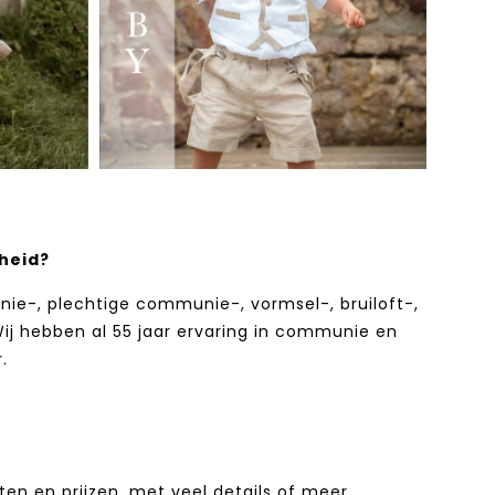
heid?
e-, plechtige communie-, vormsel-, bruiloft-,
 Wij hebben al 55 jaar ervaring in communie en
.
ten en prijzen, met veel details of meer