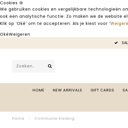
Cookies 🍪
We gebruiken cookies en vergelijkbare technologieën om
ook een analytische functie. Zo maken we de website e
Klik op ‘Oké’ om te accepteren. Als je kiest voor ‘
Weiger
Oké
Weigeren
LE -50%
SAL
HOME
NEW ARRIVALS
GIFT CARDS
SA
Home
/
Communie kleding