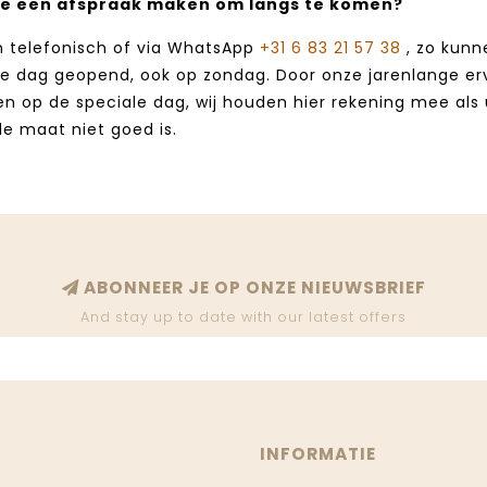
e een afspraak maken om langs te komen?
n telefonisch of via WhatsApp
+31 6 83 21 57 38
, zo kunn
ke dag geopend, ook op zondag. Door onze jarenlange erva
n op de speciale dag, wij houden hier rekening mee als 
 de maat niet goed is.
ABONNEER JE OP ONZE NIEUWSBRIEF
And stay up to date with our latest offers
INFORMATIE