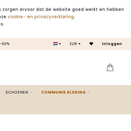
es zorgen ervoor dat de website goed werkt en hebben
onze
cookie- en privacyverklaring
.
s.
 -50%
EUR
Inloggen
SALE 
SCHOENEN
COMMUNIE KLEDING