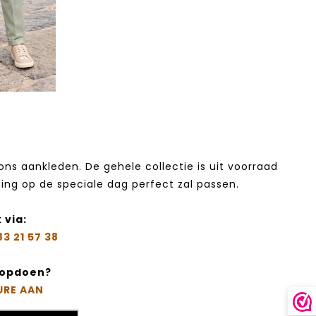
s aankleden. De gehele collectie is uit voorraad
ding op de speciale dag perfect zal passen.
 via:
83 21 57 38‬
e opdoen?
URE AAN