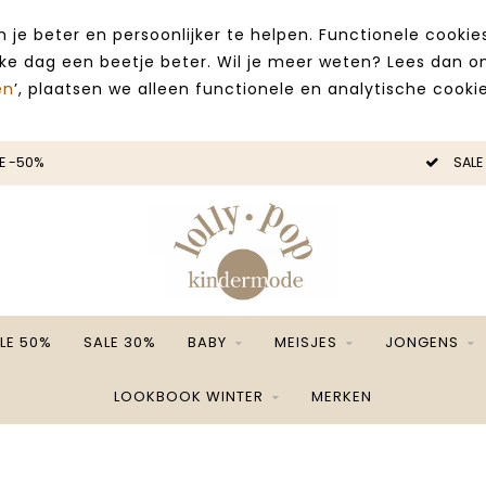
 je beter en persoonlijker te helpen. Functionele cooki
lke dag een beetje beter. Wil je meer weten? Lees dan 
en
’, plaatsen we alleen functionele en analytische cookie
E -50%
SALE
LE 50%
SALE 30%
BABY
MEISJES
JONGENS
LOOKBOOK WINTER
MERKEN