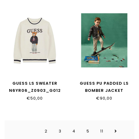
GUESS LS SWEATER
GUESS PU PADDED LS
N6YR06_Z0903_G012
BOMBER JACKET
N6YL04_W2663_JBLK
€50,00
€90,00
2
3
4
5
11