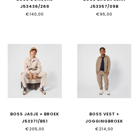
J53436/269
J53357/09B
€140,00
€95,00
BOSS JASJE + BROEK
BOSS VEST +
J53371/B51
JOGGINGBROEK
J53370/046
€205,00
€214,00