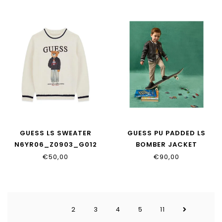
GUESS LS SWEATER
GUESS PU PADDED LS
N6YR06_Z0903_G012
BOMBER JACKET
N6YL04_W2663_JBLK
€50,00
€90,00
2
3
4
5
11