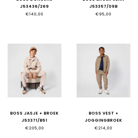
J53436/269
J53357/09B
€140,00
€95,00
BOSS JASJE + BROEK
BOSS VEST +
J53371/B51
JOGGINGBROEK
J53370/046
€205,00
€214,00