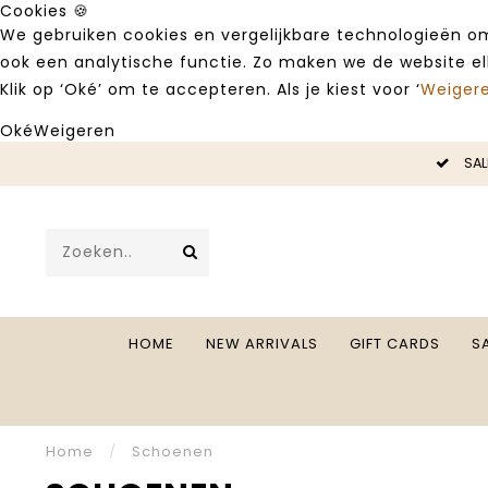
Cookies 🍪
We gebruiken cookies en vergelijkbare technologieën om
ook een analytische functie. Zo maken we de website e
Klik op ‘Oké’ om te accepteren. Als je kiest voor ‘
Weiger
Oké
Weigeren
LE -50%
SAL
HOME
NEW ARRIVALS
GIFT CARDS
S
Home
/
Schoenen