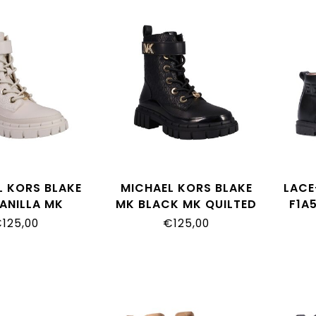
L KORS BLAKE
MICHAEL KORS BLAKE
LACE
ANILLA MK
MK BLACK MK QUILTED
F1A
D NAPPA PU/
NAPPA PU/BLACK
125,00
€125,00
A NAPPA PU /
NAPPA PU/ BLACK
A PATENT PU
PATENT PU