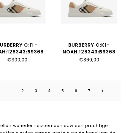
URBERRY C:I1 -
BURBERRY C:K1-
AH:128343:B9368
NOAH:128343:B9368
€300,00
€360,00
2
3
4
5
6
7
stellen we ieder seizoen opnieuw een prachtige
llecties worden samen gesteld na de hand van de