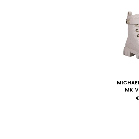
MICHAE
MK V
QUILTE
€
VANILL
VANILL