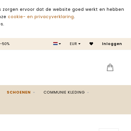
es zorgen ervoor dat de website goed werkt en hebben
onze
cookie- en privacyverklaring
.
s.
 -50%
EUR
Inloggen
SALE 
SCHOENEN
COMMUNIE KLEDING