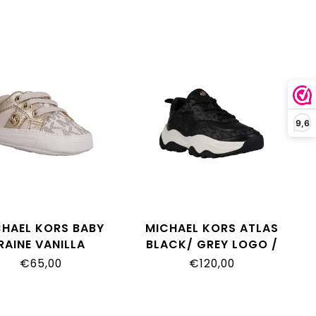
9,6
CHAEL KORS BABY
MICHAEL KORS ATLAS
RAINE VANILLA
BLACK/ GREY LOGO /
OGRAM/VANILLA
BLACK FOLD CRINKLE
€65,00
€120,00
SYNTHETIC
PU/ BLACK GLAM