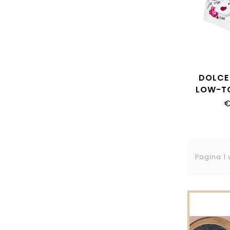
DOLCE
LOW-T
DN0143_
€
Pagina 1 