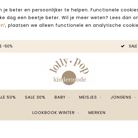
 je beter en persoonlijker te helpen. Functionele cooki
lke dag een beetje beter. Wil je meer weten? Lees dan 
en
’, plaatsen we alleen functionele en analytische cookie
E -50%
SALE
ALE 50%
SALE 30%
BABY
MEISJES
JONGENS
LOOKBOOK WINTER
MERKEN