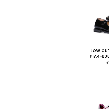
LOW CU
F1A4-E0
€