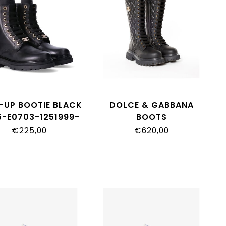
-UP BOOTIE BLACK
DOLCE & GABBANA
5-E0703-1251999-
BOOTS
D11430_A0773_8B956
€225,00
€620,00