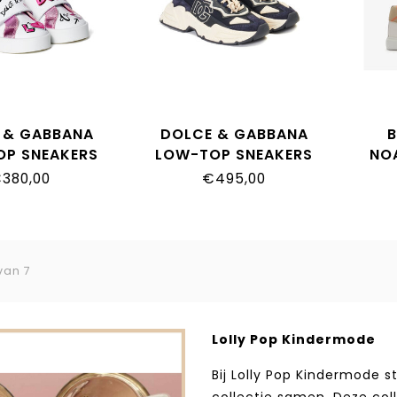
 & GABBANA
DOLCE & GABBANA
B
OP SNEAKERS
LOW-TOP SNEAKERS
NO
A0957_8B441
DA5119_AQ040_89923
380,00
€495,00
van 7
Lolly Pop Kindermode
Bij Lolly Pop Kindermode 
collectie samen. Deze co