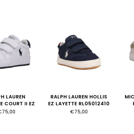
PH LAUREN
RALPH LAUREN HOLLIS
MI
E COURT II EZ
EZ LAYETTE RL05012410
TE RL100731
MON
€75,00
€75,00