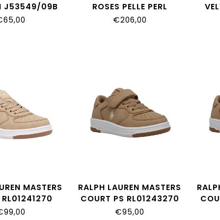
N J53549/09B
ROSES PELLE PERL
VEL
83H001_8777_0194
8CH
€65,00
€206,00
AUREN MASTERS
RALPH LAUREN MASTERS
RALP
 RL01241270
COURT PS RL01243270
COU
€99,00
€95,00