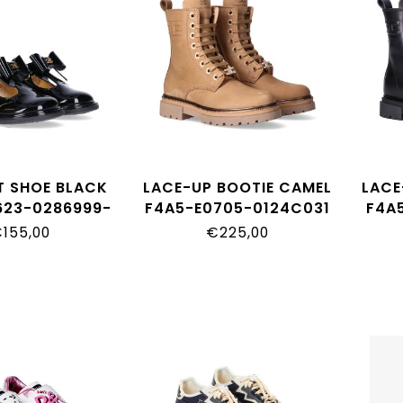
T SHOE BLACK
LACE-UP BOOTIE CAMEL
LACE
623-0286999-
F4A5-E0705-0124C031
F4A
155,00
€225,00