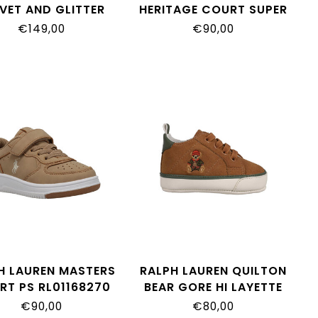
VET AND GLITTER
HERITAGE COURT SUPER
006_8773_0006
PS RL05858410
€149,00
€90,00
H LAUREN MASTERS
RALPH LAUREN QUILTON
RT PS RL01168270
BEAR GORE HI LAYETTE
RL06198267
€90,00
€80,00