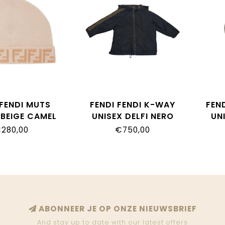
 FENDI MUTS
FENDI FENDI K-WAY
FEN
 BEIGE CAMEL
UNISEX DELFI NERO
UN
_AO29_F0AYG
JUA092_AEYC_F0QA1
280,00
€750,00
JUP
ABONNEER JE OP ONZE NIEUWSBRIEF
And stay up to date with our latest offers