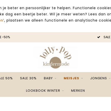
 je beter en persoonlijker te helpen. Functionele cooki
lke dag een beetje beter. Wil je meer weten? Lees dan 
en
’, plaatsen we alleen functionele en analytische cookie
E -50%
SALE
ALE 50%
SALE 30%
BABY
MEISJES
JONGENS
LOOKBOOK WINTER
MERKEN