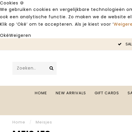
Cookies 🍪
We gebruiken cookies en vergelijkbare technologieën om
ook een analytische functie. Zo maken we de website e
Klik op ‘Oké’ om te accepteren. Als je kiest voor ‘
Weiger
Oké
Weigeren
LE -50%
SAL
HOME
NEW ARRIVALS
GIFT CARDS
S
Home
/
Meisjes