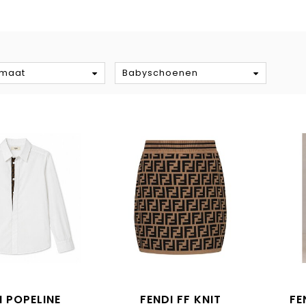
S
gmaat
Babyschoenen
I POPELINE
FENDI FF KNIT
FE