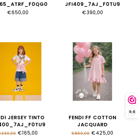
165_ATRF_F0QG0
JFI409_7AJ_F0TU9
€650,00
€390,00
9,6
NDI JERSEY TINTO
FENDI FF COTTON
I400_7AJ_F0TU9
JACQUARD
JFB852_AS64_F1UL9
€165,00
€425,00
€330,00
€850,00