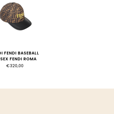
DI FENDI BASEBALL
ISEX FENDI ROMA
ZUCCA GIALLO
€320,00
004_AMRP_F17QF