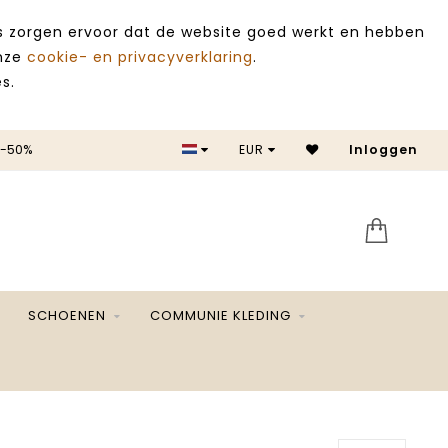
es zorgen ervoor dat de website goed werkt en hebben
onze
cookie- en privacyverklaring
.
s.
 -50%
EUR
Inloggen
SALE 
SCHOENEN
COMMUNIE KLEDING