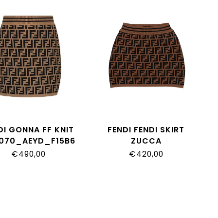
DI GONNA FF KNIT
FENDI FENDI SKIRT
070_AEYD_F15B6
ZUCCA
JFG070_AEYD_F15B6
€490,00
€420,00