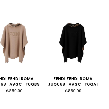
NDI FENDI ROMA
FENDI FENDI ROMA
068_AVGC_F0QB9
JUQ068_AVGC_F0QA1
€850,00
€850,00