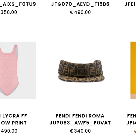
_AIXS_F0TU9
JFG070_AEYD_F15B6
JFE
350,00
€490,00
I LYCRA FF
FENDI FENDI ROMA
FE
DOW PRINT
JUP083_AWF5_F0VAT
JF
_AY8I_F1UL9
490,00
€340,00