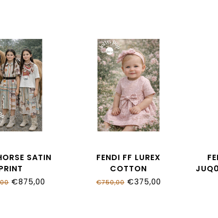
HORSE SATIN
FENDI FF LUREX
FE
PRINT
COTTON
JUQ
_AVVY_F0B8F
BFB589_AVW6_F0ZKY
€875,00
€375,00
,00
€750,00