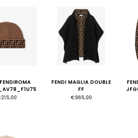
 FENDIROMA
FENDI MAGLIA DOUBLE
FEN
_AV78_F1U75
FF
JFG
JFQ056_AKLS_F1M0T
215,00
€965,00