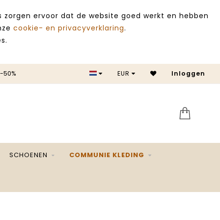
es zorgen ervoor dat de website goed werkt en hebben
onze
cookie- en privacyverklaring
.
s.
 -50%
EUR
Inloggen
SALE 
SCHOENEN
COMMUNIE KLEDING