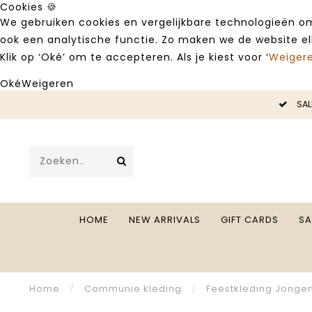
Cookies 🍪
We gebruiken cookies en vergelijkbare technologieën om
ook een analytische functie. Zo maken we de website e
Klik op ‘Oké’ om te accepteren. Als je kiest voor ‘
Weiger
Oké
Weigeren
LE -50%
SAL
HOME
NEW ARRIVALS
GIFT CARDS
SA
Home
/
Communie kleding
/
Feestkleding Jonge