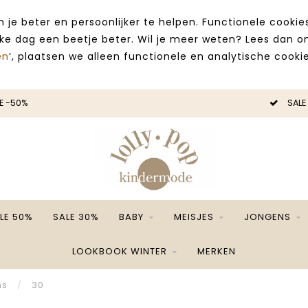
 je beter en persoonlijker te helpen. Functionele cooki
lke dag een beetje beter. Wil je meer weten? Lees dan 
en
’, plaatsen we alleen functionele en analytische cookie
E -50%
SALE
LE 50%
SALE 30%
BABY
MEISJES
JONGENS
LOOKBOOK WINTER
MERKEN
ns
/
30