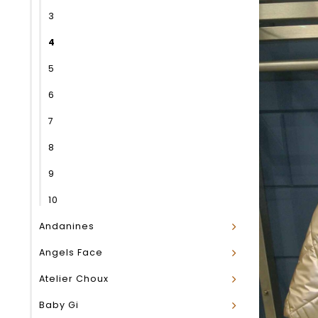
3
4
5
6
7
8
9
10
Andanines
Angels Face
Atelier Choux
Baby Gi