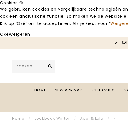
Cookies 🍪
We gebruiken cookies en vergelijkbare technologieën om
ook een analytische functie. Zo maken we de website e
Klik op ‘Oké’ om te accepteren. Als je kiest voor ‘
Weiger
Oké
Weigeren
SALE -50%
HOME
NEW ARRIVALS
GIFT CARDS
S
Home
/
Lookbook Winter
/
Abel & Lula
/
4