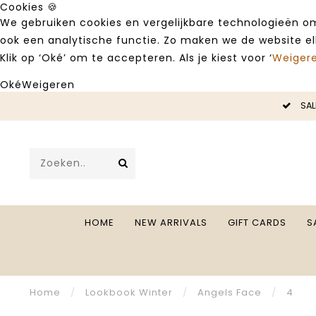
Cookies 🍪
We gebruiken cookies en vergelijkbare technologieën om
ook een analytische functie. Zo maken we de website e
Klik op ‘Oké’ om te accepteren. Als je kiest voor ‘
Weiger
Oké
Weigeren
LE -50%
SAL
HOME
NEW ARRIVALS
GIFT CARDS
S
Home
/
Lookbook Winter
/
Angels Face
/
4