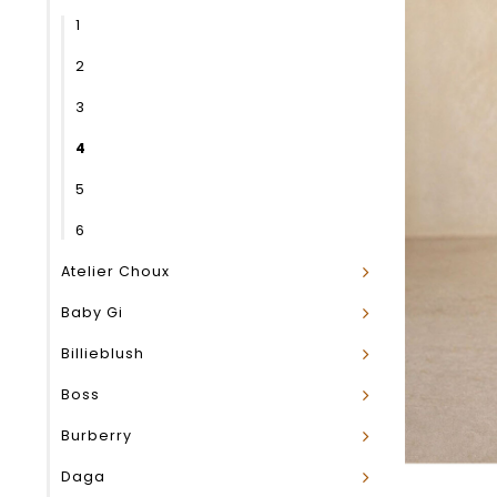
1
2
3
4
5
6
Atelier Choux
Baby Gi
Billieblush
Boss
Burberry
Daga