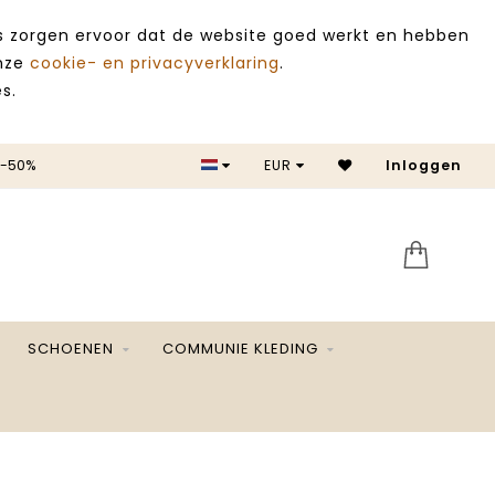
es zorgen ervoor dat de website goed werkt en hebben
onze
cookie- en privacyverklaring
.
s.
 -50%
EUR
Inloggen
SALE 
SCHOENEN
COMMUNIE KLEDING