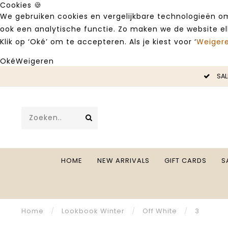
Cookies 🍪
We gebruiken cookies en vergelijkbare technologieën om
ook een analytische functie. Zo maken we de website e
Klik op ‘Oké’ om te accepteren. Als je kiest voor ‘
Weiger
Oké
Weigeren
LE -50%
SAL
HOME
NEW ARRIVALS
GIFT CARDS
S
Home
/
Lookbook Winter
/
Off White
/
3