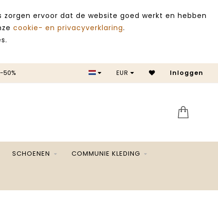
es zorgen ervoor dat de website goed werkt en hebben
onze
cookie- en privacyverklaring
.
s.
 -50%
EUR
Inloggen
SALE 
SCHOENEN
COMMUNIE KLEDING