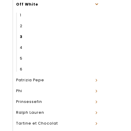
Off White
1
2
3
4
5
6
Patrizia Pepe
Phi
Prinsessefin
Ralph Lauren
Tartine et Chocolat