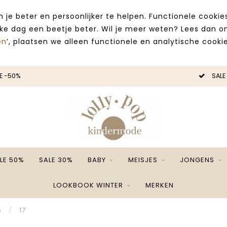
 je beter en persoonlijker te helpen. Functionele cooki
lke dag een beetje beter. Wil je meer weten? Lees dan 
en
’, plaatsen we alleen functionele en analytische cookie
E -50%
SALE
LE 50%
SALE 30%
BABY
MEISJES
JONGENS
LOOKBOOK WINTER
MERKEN
s
/
17