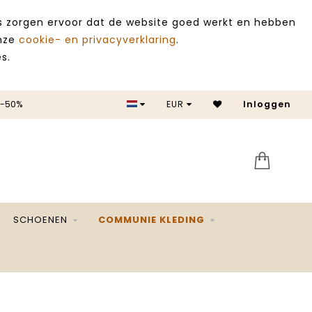
es zorgen ervoor dat de website goed werkt en hebben
onze
cookie- en privacyverklaring
.
s.
 -50%
EUR
Inloggen
SALE 
SCHOENEN
COMMUNIE KLEDING