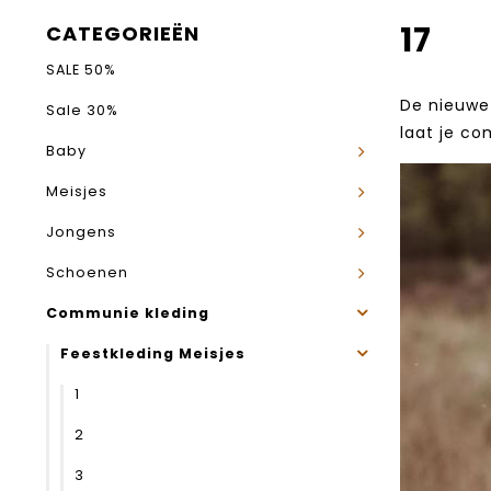
17
CATEGORIEËN
SALE 50%
De nieuwe 
Sale 30%
laat je co
Baby
Meisjes
Jongens
Schoenen
Communie kleding
Feestkleding Meisjes
1
2
3