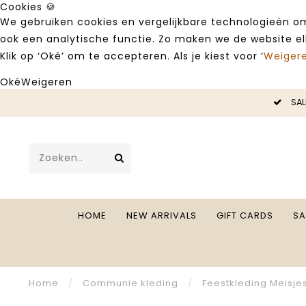
Cookies 🍪
We gebruiken cookies en vergelijkbare technologieën om
ook een analytische functie. Zo maken we de website e
Klik op ‘Oké’ om te accepteren. Als je kiest voor ‘
Weiger
Oké
Weigeren
LE -50%
SAL
HOME
NEW ARRIVALS
GIFT CARDS
SA
Home
/
Communie kleding
/
Feestkleding Meisje