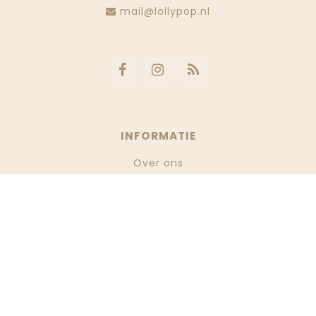
mail@lollypop.nl
INFORMATIE
Over ons
Klantenservice
Verzenden & retourneren
Betaalmethoden
Algemene voorwaarden
Privacy Policy
Vacatures