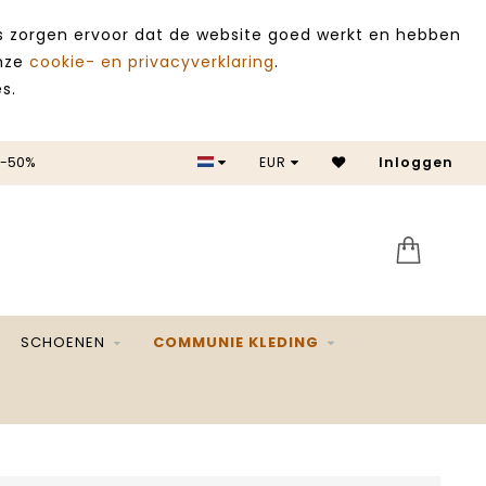
es zorgen ervoor dat de website goed werkt en hebben
onze
cookie- en privacyverklaring
.
s.
 -50%
EUR
Inloggen
SALE 
SCHOENEN
COMMUNIE KLEDING