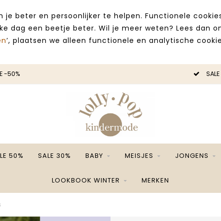
 je beter en persoonlijker te helpen. Functionele cooki
lke dag een beetje beter. Wil je meer weten? Lees dan 
en
’, plaatsen we alleen functionele en analytische cookie
E -50%
SALE
LE 50%
SALE 30%
BABY
MEISJES
JONGENS
LOOKBOOK WINTER
MERKEN
s