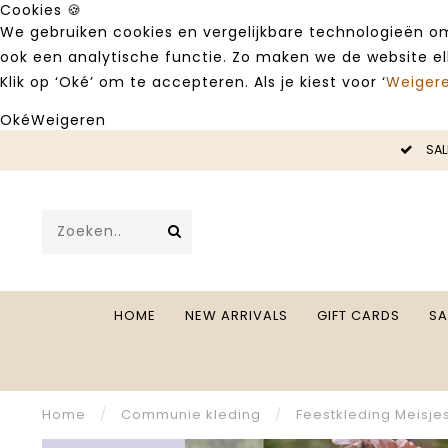
Cookies 🍪
We gebruiken cookies en vergelijkbare technologieën om
ook een analytische functie. Zo maken we de website e
Klik op ‘Oké’ om te accepteren. Als je kiest voor ‘
Weiger
Oké
Weigeren
LE -50%
SAL
HOME
NEW ARRIVALS
GIFT CARDS
SA
Home
/
Communie kleding
/
Feestkleding Meisje