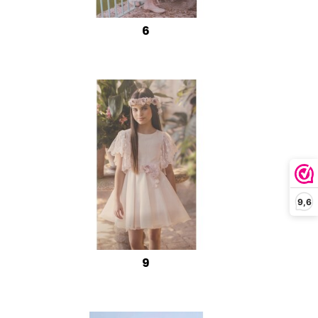
6
9,6
9