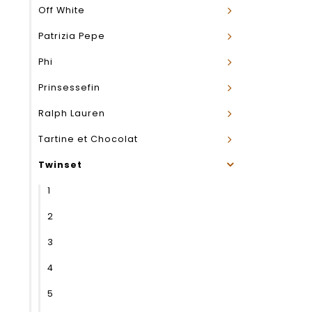
Off White
Patrizia Pepe
Phi
Prinsessefin
Ralph Lauren
Tartine et Chocolat
Twinset
1
2
3
4
5