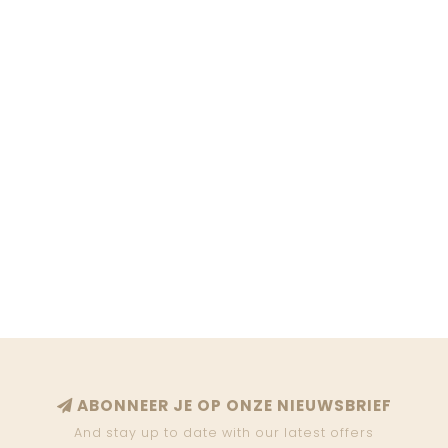
ABONNEER JE OP ONZE NIEUWSBRIEF
And stay up to date with our latest offers