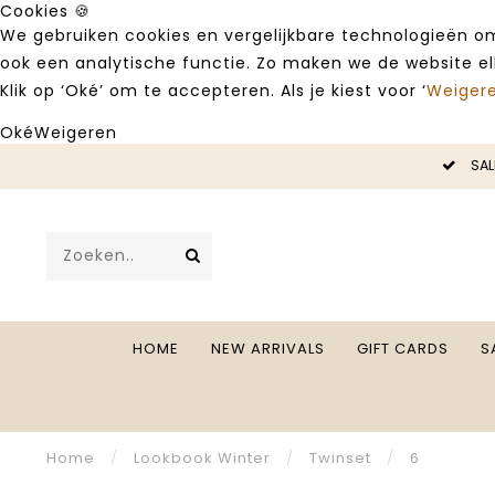
Cookies 🍪
We gebruiken cookies en vergelijkbare technologieën om
ook een analytische functie. Zo maken we de website e
Klik op ‘Oké’ om te accepteren. Als je kiest voor ‘
Weiger
Oké
Weigeren
 -50%
SALE 
HOME
NEW ARRIVALS
GIFT CARDS
S
Home
/
Lookbook Winter
/
Twinset
/
6