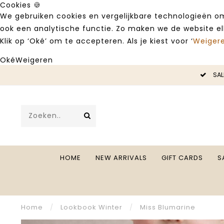
Cookies 🍪
We gebruiken cookies en vergelijkbare technologieën om
ook een analytische functie. Zo maken we de website e
Klik op ‘Oké’ om te accepteren. Als je kiest voor ‘
Weiger
Oké
Weigeren
LE -50%
SAL
HOME
NEW ARRIVALS
GIFT CARDS
S
Home
/
Lookbook Winter
/
Miss Blumarine