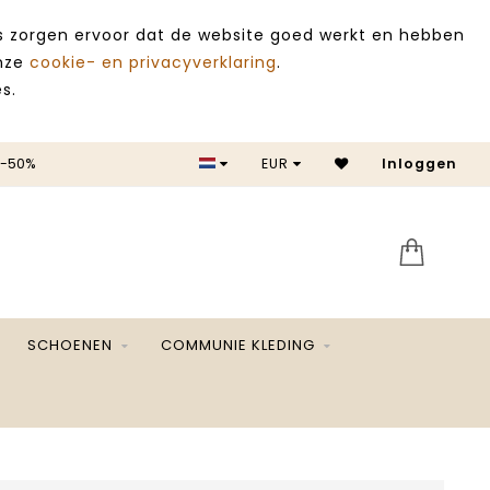
es zorgen ervoor dat de website goed werkt en hebben
onze
cookie- en privacyverklaring
.
s.
 -50%
EUR
Inloggen
SALE 
SCHOENEN
COMMUNIE KLEDING