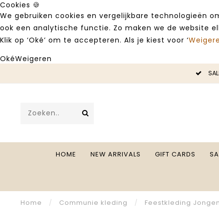
Cookies 🍪
We gebruiken cookies en vergelijkbare technologieën om
ook een analytische functie. Zo maken we de website e
Klik op ‘Oké’ om te accepteren. Als je kiest voor ‘
Weiger
Oké
Weigeren
LE -50%
SAL
HOME
NEW ARRIVALS
GIFT CARDS
SA
Home
/
Communie kleding
/
Feestkleding Jonge