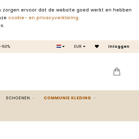
es zorgen ervoor dat de website goed werkt en hebben
onze
cookie- en privacyverklaring
.
s.
 -50%
EUR
Inloggen
SALE 
SCHOENEN
COMMUNIE KLEDING