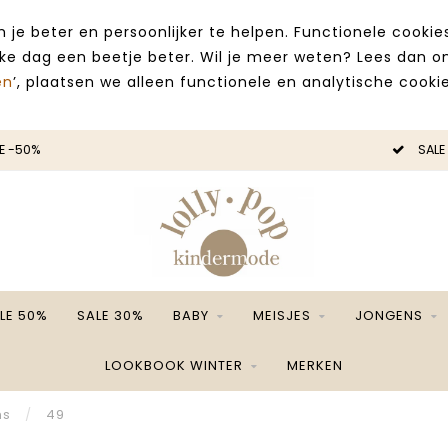
 je beter en persoonlijker te helpen. Functionele cooki
lke dag een beetje beter. Wil je meer weten? Lees dan 
en
’, plaatsen we alleen functionele en analytische cookie
E -50%
SALE
LE 50%
SALE 30%
BABY
MEISJES
JONGENS
LOOKBOOK WINTER
MERKEN
ns
/
49