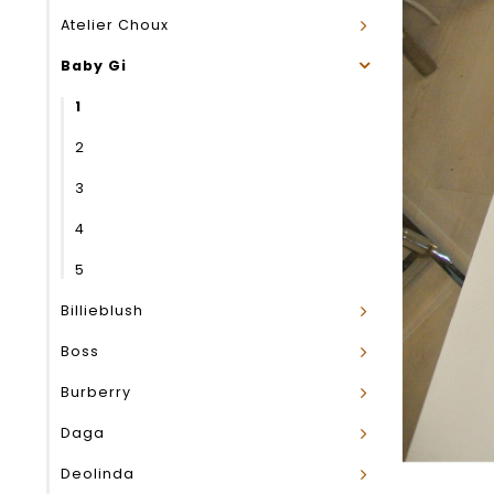
Atelier Choux
Baby Gi
1
2
3
4
5
Billieblush
Boss
Burberry
Daga
Deolinda