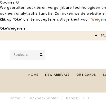
Cookies 🍪
We gebruiken cookies en vergelijkbare technologieën om
ook een analytische functie. Zo maken we de website e
Klik op ‘Oké’ om te accepteren. Als je kiest voor ‘
Weiger
Oké
Weigeren
SALE -50%
HOME
NEW ARRIVALS
GIFT CARDS
S
Home
/
Lookbook Winter
/
Baby Gi
/
1