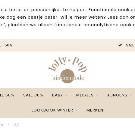
 je beter en persoonlijker te helpen. Functionele cooki
lke dag een beetje beter. Wil je meer weten? Lees dan 
en
’, plaatsen we alleen functionele en analytische cookie
E -50%
SALE
LE 50%
SALE 30%
BABY
MEISJES
JONGENS
LOOKBOOK WINTER
MERKEN
ns
/
37