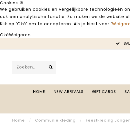
Cookies 🍪
We gebruiken cookies en vergelijkbare technologieën om
ook een analytische functie. Zo maken we de website e
Klik op ‘Oké’ om te accepteren. Als je kiest voor ‘
Weiger
Oké
Weigeren
LE -50%
SAL
HOME
NEW ARRIVALS
GIFT CARDS
SA
Home
/
Communie kleding
/
Feestkleding Jonge