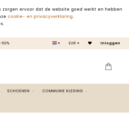
es zorgen ervoor dat de website goed werkt en hebben
onze
cookie- en privacyverklaring
.
s.
 -50%
EUR
Inloggen
SALE 
SCHOENEN
COMMUNIE KLEDING