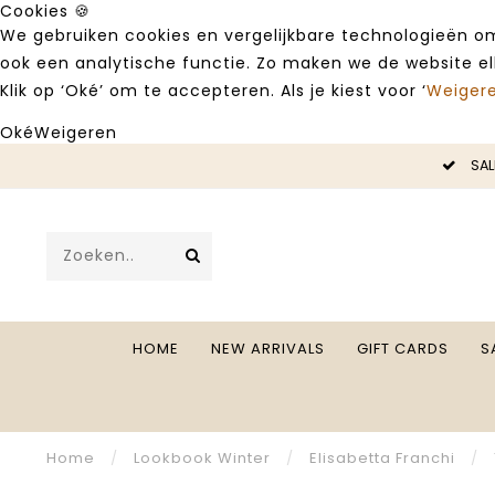
Cookies 🍪
We gebruiken cookies en vergelijkbare technologieën om
ook een analytische functie. Zo maken we de website e
Klik op ‘Oké’ om te accepteren. Als je kiest voor ‘
Weiger
Oké
Weigeren
LE -50%
SAL
HOME
NEW ARRIVALS
GIFT CARDS
S
Home
/
Lookbook Winter
/
Elisabetta Franchi
/