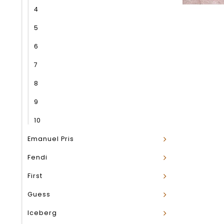
4
5
6
7
8
9
10
Emanuel Pris
Fendi
First
Guess
Iceberg