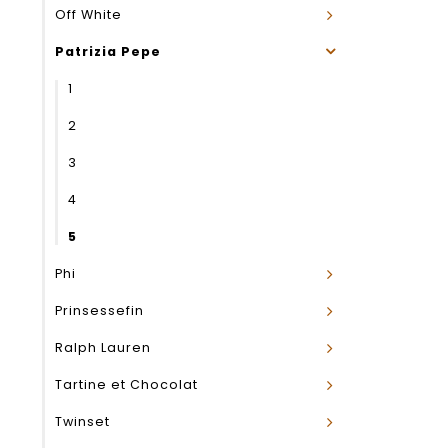
Off White
Patrizia Pepe
1
2
3
4
5
Phi
Prinsessefin
Ralph Lauren
Tartine et Chocolat
Twinset