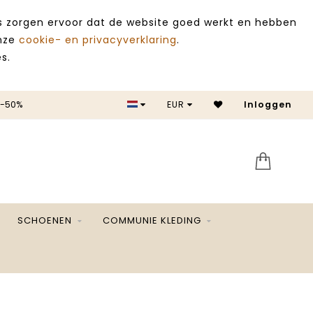
es zorgen ervoor dat de website goed werkt en hebben
onze
cookie- en privacyverklaring
.
s.
 -50%
EUR
Inloggen
SALE 
SCHOENEN
COMMUNIE KLEDING