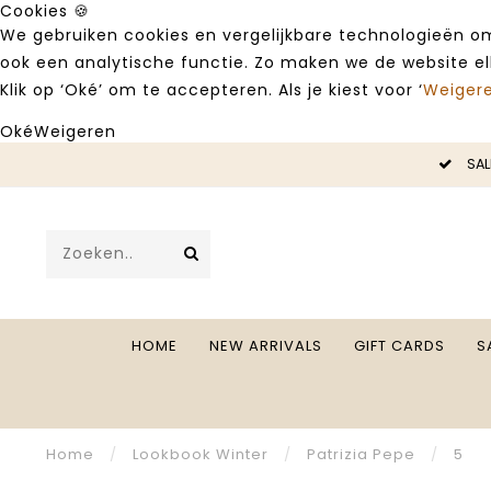
Cookies 🍪
We gebruiken cookies en vergelijkbare technologieën om
ook een analytische functie. Zo maken we de website e
Klik op ‘Oké’ om te accepteren. Als je kiest voor ‘
Weiger
Oké
Weigeren
LE -50%
SAL
HOME
NEW ARRIVALS
GIFT CARDS
S
Home
/
Lookbook Winter
/
Patrizia Pepe
/
5