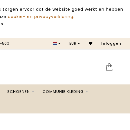
es zorgen ervoor dat de website goed werkt en hebben
onze
cookie- en privacyverklaring
.
s.
 -50%
EUR
Inloggen
SALE 
SCHOENEN
COMMUNIE KLEDING