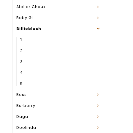
Atelier Choux
Baby Gi
Billieblush
1
2
3
4
5
Boss
Burberry
Daga
Deolinda