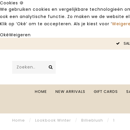
Cookies 🍪
We gebruiken cookies en vergelijkbare technologieën om
ook een analytische functie. Zo maken we de website e
Klik op ‘Oké’ om te accepteren. Als je kiest voor ‘
Weiger
Oké
Weigeren
LE -50%
SAL
HOME
NEW ARRIVALS
GIFT CARDS
S
Home
/
Lookbook Winter
/
Billieblush
/
1