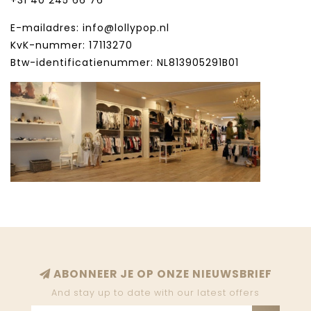
+31 40 245 66 76
E-mailadres:
info@lollypop.nl
KvK-nummer: 17113270
Btw-identificatienummer: NL813905291B01
ABONNEER JE OP ONZE NIEUWSBRIEF
And stay up to date with our latest offers