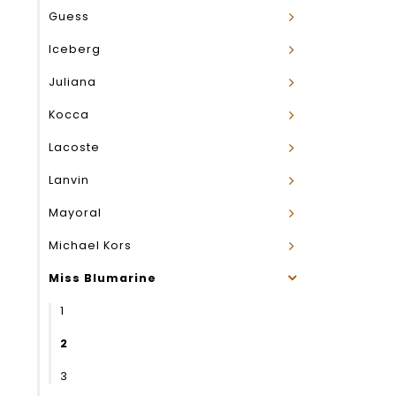
Guess
Iceberg
Juliana
Kocca
Lacoste
Lanvin
Mayoral
Michael Kors
Miss Blumarine
1
2
3