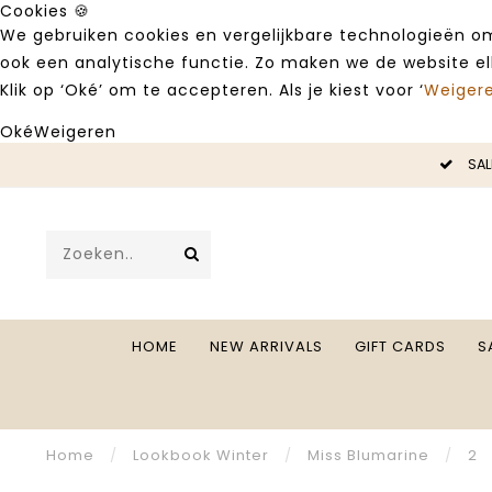
Cookies 🍪
We gebruiken cookies en vergelijkbare technologieën om
ook een analytische functie. Zo maken we de website e
Klik op ‘Oké’ om te accepteren. Als je kiest voor ‘
Weiger
Oké
Weigeren
LE -50%
SAL
HOME
NEW ARRIVALS
GIFT CARDS
S
Home
/
Lookbook Winter
/
Miss Blumarine
/
2