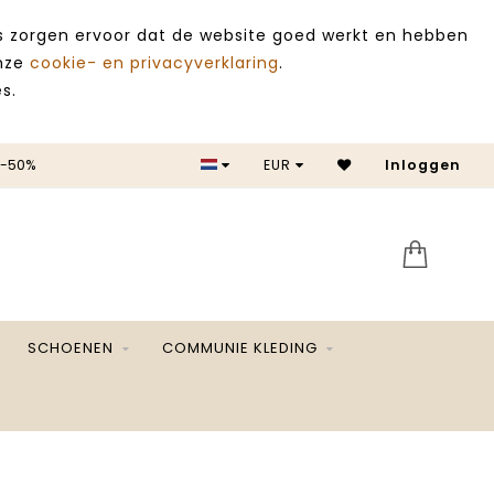
es zorgen ervoor dat de website goed werkt en hebben
onze
cookie- en privacyverklaring
.
s.
 -50%
EUR
Inloggen
SALE 
SCHOENEN
COMMUNIE KLEDING