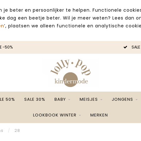
 je beter en persoonlijker te helpen. Functionele cooki
lke dag een beetje beter. Wil je meer weten? Lees dan 
en
’, plaatsen we alleen functionele en analytische cookie
SALE -50%
LE 50%
SALE 30%
BABY
MEISJES
JONGENS
LOOKBOOK WINTER
MERKEN
ns
/
28