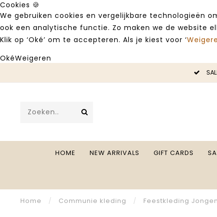
Cookies 🍪
We gebruiken cookies en vergelijkbare technologieën om
ook een analytische functie. Zo maken we de website e
Klik op ‘Oké’ om te accepteren. Als je kiest voor ‘
Weiger
Oké
Weigeren
SALE -50%
HOME
NEW ARRIVALS
GIFT CARDS
SA
Home
/
Communie kleding
/
Feestkleding Jonge