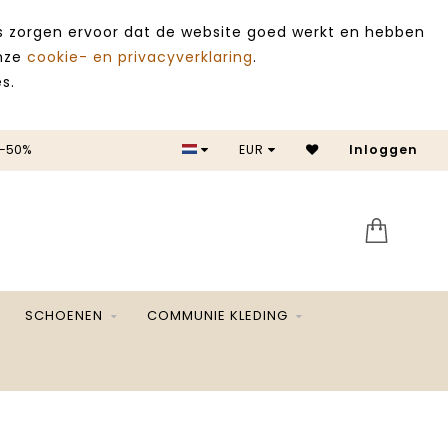
es zorgen ervoor dat de website goed werkt en hebben
onze
cookie- en privacyverklaring
.
s.
 -50%
EUR
Inloggen
SALE 
SCHOENEN
COMMUNIE KLEDING