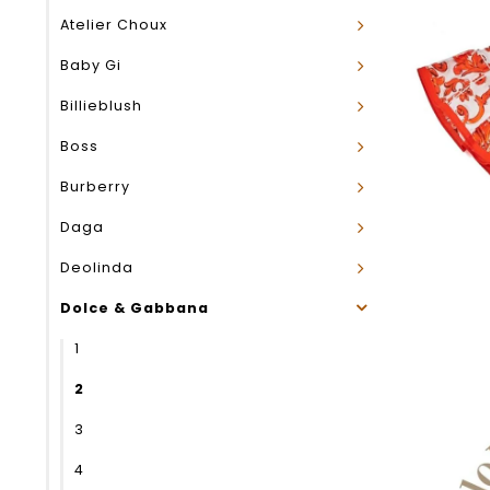
Atelier Choux
Baby Gi
Billieblush
Boss
Burberry
Daga
Deolinda
Dolce & Gabbana
1
2
3
4