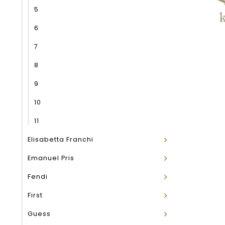
5
6
7
8
9
10
11
Elisabetta Franchi
Emanuel Pris
Fendi
First
Guess