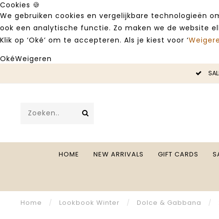
Cookies 🍪
We gebruiken cookies en vergelijkbare technologieën om
ook een analytische functie. Zo maken we de website e
Klik op ‘Oké’ om te accepteren. Als je kiest voor ‘
Weiger
Oké
Weigeren
LE -50%
SAL
HOME
NEW ARRIVALS
GIFT CARDS
S
Home
/
Lookbook Winter
/
Dolce & Gabbana
/