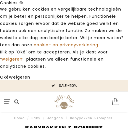
Cookies 🍪
We gebruiken cookies en vergelijkbare technologieën
om je beter en persoonlijker te helpen. Functionele
cookies zorgen ervoor dat de website goed werkt en
hebben ook een analytische functie. Zo maken we de
website elke dag een beetje beter. Wil je meer weten?
Lees dan onze
cookie- en privacyverklaring
.
Klik op ‘Oké’ om te accepteren. Als je kiest voor
‘
Weigeren
’, plaatsen we alleen functionele en
analytische cookies.
Oké
Weigeren
SALE -50%
Home
/
Baby
/
Jongens
/
Babypakken & rompers
BABYPAKKEN & ROMPERS