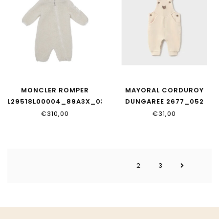
MONCLER ROMPER
MAYORAL CORDUROY
L29518L00004_89A3X_032
DUNGAREE 2677_052
€310,00
€31,00
2
3