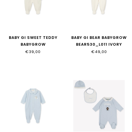
BABY GI SWEET TEDDY
BABY GI BEAR BABYGROW
BABYGROW
BEAR530_L011 IVORY
ST50B_L011.V011 IVORY
€39,00
€49,00