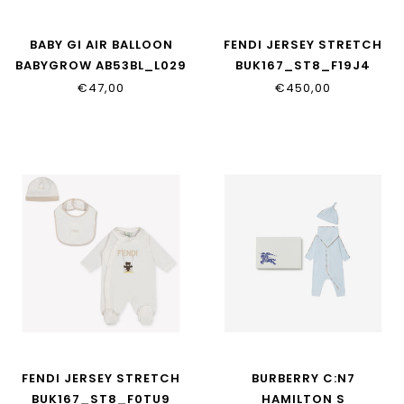
BABY GI AIR BALLOON
FENDI JERSEY STRETCH
BABYGROW AB53BL_L029
BUK167_ST8_F19J4
PASTEL BLUE
€47,00
€450,00
FENDI JERSEY STRETCH
BURBERRY C:N7
BUK167_ST8_F0TU9
HAMILTON S