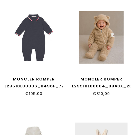
MONCLER ROMPER
MONCLER ROMPER
L29518L00006_8496F_778
L29518L00004_89A3X_239
€195,00
€310,00