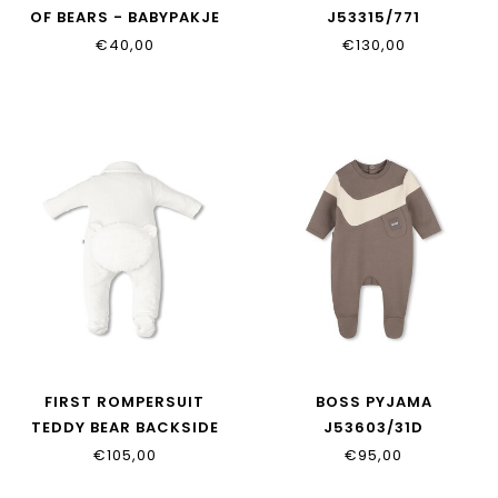
OF BEARS - BABYPAKJE
J53315/771
BLAUW
€40,00
€130,00
FIRST ROMPERSUIT
BOSS PYJAMA
TEDDY BEAR BACKSIDE
J53603/31D
FUR ONE COLLECTION
€105,00
€95,00
9913120_02