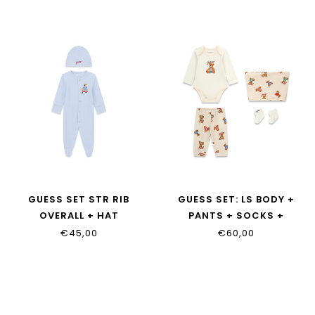
GUESS SET STR RIB
GUESS SET: LS BODY +
OVERALL + HAT
PANTS + SOCKS +
H6YG10_K4136_G7N1
H6YG08_K4134_PMO3
€45,00
€60,00