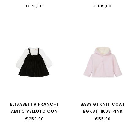
39H615_8030_0143
31H703_8667_0143
€178,00
€135,00
ELISABETTA FRANCHI
BABY GI KNIT COAT
ABITO VELLUTO CON
BGK81_IK03 PINK
FIOCCO NERO/MILK
€259,00
€55,00