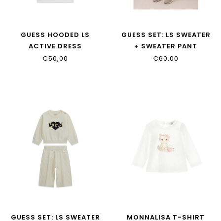
GUESS HOODED LS
GUESS SET: LS SWEATER
ACTIVE DRESS
+ SWEATER PANT
K6YK06_K3843_PMMX
A6YG11_Z0828_G1Z2
€50,00
€60,00
GUESS SET: LS SWEATER
MONNALISA T-SHIRT