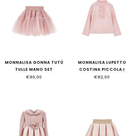
MONNALISA GONNA TUTÙ
MONNALISA LUPETTO
TULLE MANO SET
COSTINA PICCOLA I
37HGON_T9945_0063
37H617_8212_094F
€90,00
€82,00