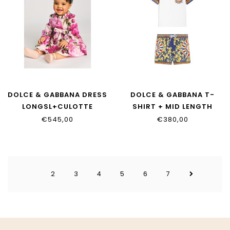
DOLCE & GABBANA DRESS
DOLCE & GABBANA T-
LONGSL+CULOTTE
SHIRT + MID LENGTH
L24DV4_G7QZV_HF6FZ
BOXER
€545,00
€380,00
L1JTIT_G7P9F_S9000
2
3
4
5
6
7