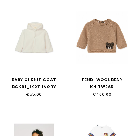
BABY GI KNIT COAT
FENDI WOOL BEAR
BGK81_IK011 IVORY
KNITWEAR
BUG211_AVVZ_F0QU5
€55,00
€460,00