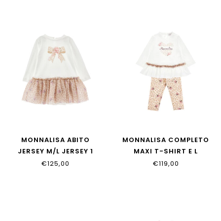
MONNALISA ABITO
MONNALISA COMPLETO
JERSEY M/L JERSEY 1
MAXI T-SHIRT E L
39H900_8002_0180
39H500_8002_0180
€125,00
€119,00