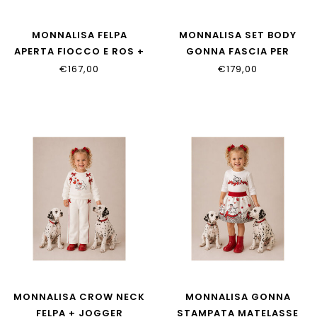
MONNALISA FELPA
MONNALISA SET BODY
APERTA FIOCCO E ROS +
GONNA FASCIA PER
PANTALONI
35H517_8000_0191
€167,00
€179,00
39H801_8006_094F
MONNALISA CROW NECK
MONNALISA GONNA
FELPA + JOGGER
STAMPATA MATELASSE