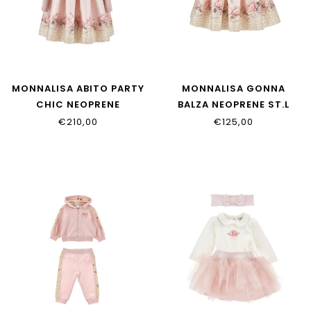
MONNALISA ABITO PARTY
MONNALISA GONNA
CHIC NEOPRENE
BALZA NEOPRENE ST.L
31H909_8651_0080
31H702_8651_0080
€210,00
€125,00