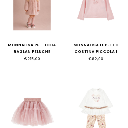
MONNALISA PELLICCIA
MONNALISA LUPETTO
RAGLAN PELUCHE
COSTINA PICCOLA I
37H100_8033_0091
37H617_8212_094F
€215,00
€82,00