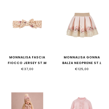
MONNALISA FASCIA
MONNALISA GONNA
FIOCCO JERSEY ST.M
BALZA NEOPRENE ST.L
39H004_8009_0080
31H702_8651_0080
€37,00
€125,00