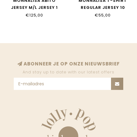
MONNALISA ABITO
MONNALISA T-SHIRT
JERSEY M/L JERSEY 1
REGULAR JERSEY 10
39H900_8002_0180
39H600_8002_0091
€125,00
€55,00
ABONNEER JE OP ONZE NIEUWSBRIEF
And stay up to date with our latest offers