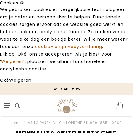
Cookies 🍪
We gebruiken cookies en vergelijkbare technologieën
om je beter en persoonlijker te helpen. Functionele
cookies zorgen ervoor dat de website goed werkt en
hebben ook een analytische functie. Zo maken we de
website elke dag een beetje beter. Wil je meer weten?
Lees dan onze
cookie- en privacyverklaring
.
Klik op ‘Oké’ om te accepteren. Als je kiest voor
‘
Weigeren
’, plaatsen we alleen functionele en
analytische cookies.
Oké
Weigeren
SALE -50%
Home
/
ABITO PARTY CHIC NEOPRENE 31H909_8651_0080
MONNALISA ABITO PARTY CHIC