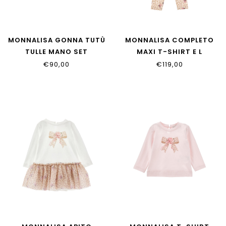
MONNALISA GONNA TUTÙ
MONNALISA COMPLETO
TULLE MANO SET
MAXI T-SHIRT E L
37HGON_T9945_0063
39H500_8002_0180
€90,00
€119,00