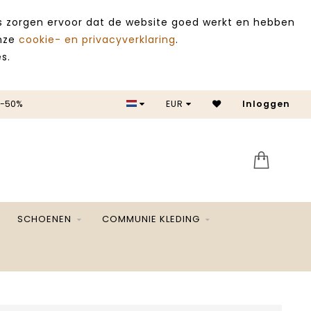
es zorgen ervoor dat de website goed werkt en hebben
onze
cookie- en privacyverklaring
.
s.
 -50%
EUR
Inloggen
SALE 
SCHOENEN
COMMUNIE KLEDING