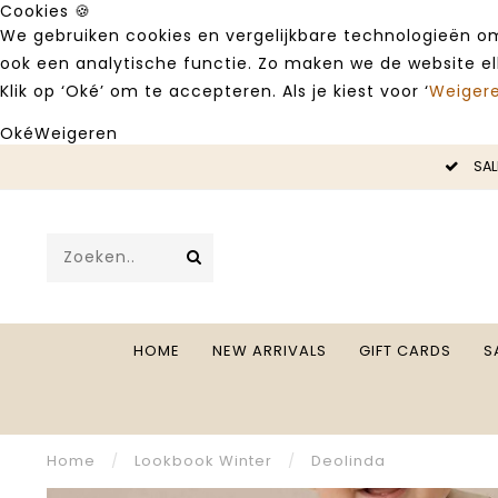
Cookies 🍪
We gebruiken cookies en vergelijkbare technologieën om
ook een analytische functie. Zo maken we de website e
Klik op ‘Oké’ om te accepteren. Als je kiest voor ‘
Weiger
Oké
Weigeren
LE -50%
SAL
HOME
NEW ARRIVALS
GIFT CARDS
S
Home
/
Lookbook Winter
/
Deolinda