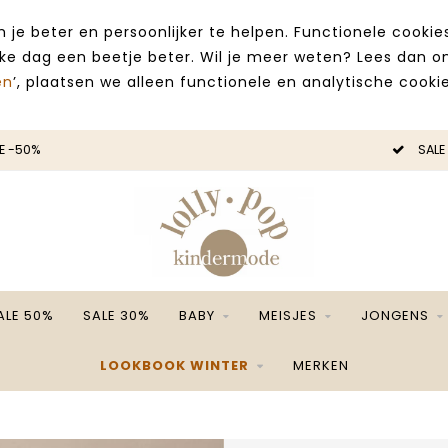
 je beter en persoonlijker te helpen. Functionele cooki
lke dag een beetje beter. Wil je meer weten? Lees dan 
en
’, plaatsen we alleen functionele en analytische cookie
E -50%
SALE
ALE 50%
SALE 30%
BABY
MEISJES
JONGENS
LOOKBOOK WINTER
MERKEN