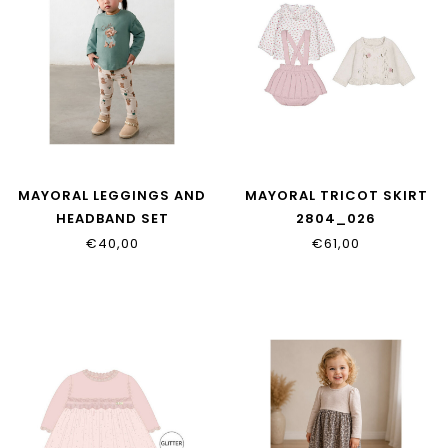
MAYORAL LEGGINGS AND
MAYORAL TRICOT SKIRT
HEADBAND SET
2804_026
2780_068
€40,00
€61,00