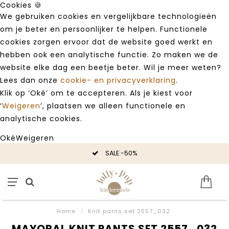
Cookies 🍪
We gebruiken cookies en vergelijkbare technologieën
om je beter en persoonlijker te helpen. Functionele
cookies zorgen ervoor dat de website goed werkt en
hebben ook een analytische functie. Zo maken we de
website elke dag een beetje beter. Wil je meer weten?
Lees dan onze
cookie- en privacyverklaring
.
Klik op ‘Oké’ om te accepteren. Als je kiest voor
‘
Weigeren
’, plaatsen we alleen functionele en
analytische cookies.
Oké
Weigeren
SALE -50%
Home
/
Knit pants set 2557_032
MAYORAL KNIT PANTS SET 2557_032