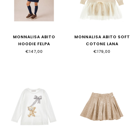
MONNALISA ABITO
MONNALISA ABITO SOFT
HOODIE FELPA
COTONE LANA
19H914_8030_0056
17H900_8060_029F
€147,00
€179,00