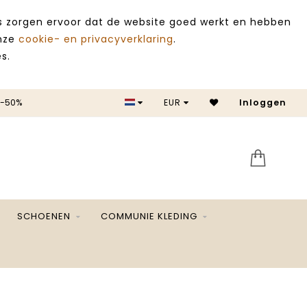
es zorgen ervoor dat de website goed werkt en hebben
onze
cookie- en privacyverklaring
.
s.
 -50%
EUR
Inloggen
SALE 
SCHOENEN
COMMUNIE KLEDING