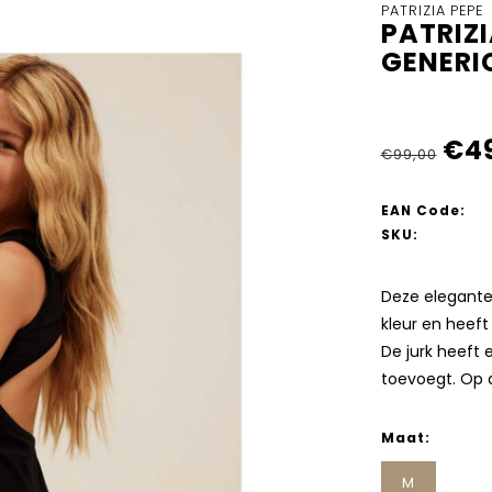
PATRIZIA PEPE
PATRIZ
GENERI
€4
€99,00
EAN Code:
SKU:
Deze elegante j
kleur en heeft
De jurk heeft 
toevoegt. Op d
Maat:
M