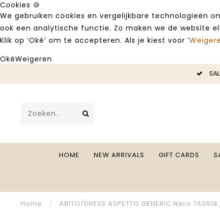
Cookies 🍪
We gebruiken cookies en vergelijkbare technologieën om
ook een analytische functie. Zo maken we de website e
Klik op ‘Oké’ om te accepteren. Als je kiest voor ‘
Weiger
Oké
Weigeren
LE -50%
SAL
HOME
NEW ARRIVALS
GIFT CARDS
S
Home
/
ABITO/DRESS ASPETTO GENERIC Nero 7A0618