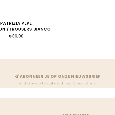
PATRIZIA PEPE
ONI/TROUSERS BIANCO
0376_D152_W146
€89,00
ABONNEER JE OP ONZE NIEUWSBRIEF
And stay up to date with our latest offers