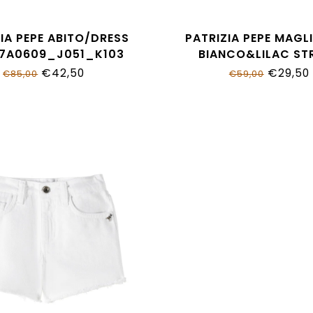
IA PEPE ABITO/DRESS
PATRIZIA PEPE MAGL
 7A0609_J051_K103
BIANCO&LILAC ST
7M0809_J331_W
€42,50
€29,50
€85,00
€59,00