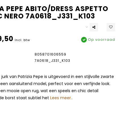
IA PEPE ABITO/DRESS ASPETTO
C NERO 7A0618_J331_K103
9,50
Op voorraad
Incl. btw
8058701606559
7A0618_J331_K103
urk van Patrizia Pepe is uitgevoerd in een stijlvolle zwarte
 een aansluitend model, perfect voor een verfijnde look.
een mooie open rug, wat een speels en chic detail
e borst staat subtiel het
Lees meer..