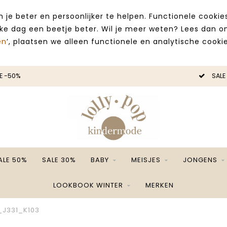
 je beter en persoonlijker te helpen. Functionele cooki
lke dag een beetje beter. Wil je meer weten? Lees dan 
en
’, plaatsen we alleen functionele en analytische cookie
E -50%
SALE
ALE 50%
SALE 30%
BABY
MEISJES
JONGENS
LOOKBOOK WINTER
MERKEN
_J331_K103