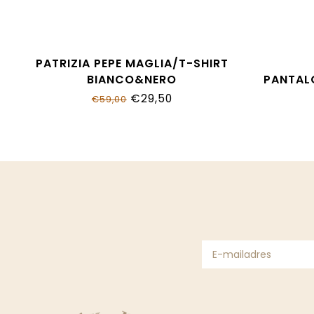
PATRIZIA PEPE MAGLIA/T-SHIRT
BIANCO&NERO
PANTAL
7M0991_J331_W427
7P
€29,50
€59,00