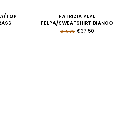
IA/TOP
PATRIZIA PEPE
RASS
FELPA/SWEATSHIRT BIANCO
419
7M0960_J403_W146
€37,50
€75,00