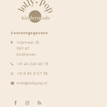
Contactgegevens
Vrijstraat 25
5611 AT
Eindhoven
‭+31 40 245 66 76
+31 6 83 21 57 38
mail@lollypop.nl