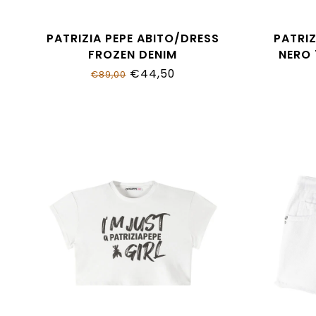
PATRIZIA PEPE ABITO/DRESS
PATRIZ
FROZEN DENIM
NERO
7A0579_J267_CB15
€44,50
€89,00