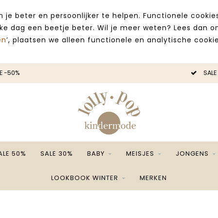
 je beter en persoonlijker te helpen. Functionele cooki
lke dag een beetje beter. Wil je meer weten? Lees dan 
en
’, plaatsen we alleen functionele en analytische cookie
E -50%
SALE
ALE 50%
SALE 30%
BABY
MEISJES
JONGENS
LOOKBOOK WINTER
MERKEN