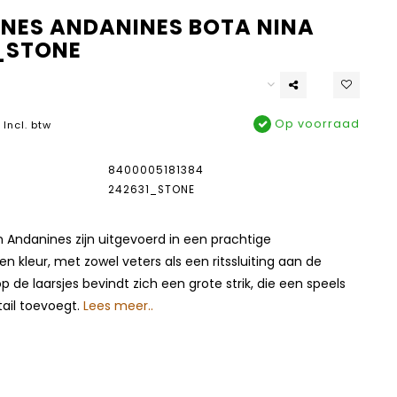
NES ANDANINES BOTA NINA
_STONE
Op voorraad
Incl. btw
8400005181384
242631_STONE
n Andanines zijn uitgevoerd in een prachtige
 kleur, met zowel veters als een ritssluiting aan de
p de laarsjes bevindt zich een grote strik, die een speels
ail toevoegt.
Lees meer..