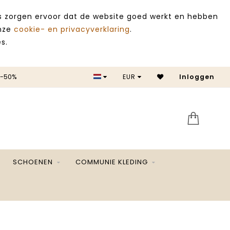
es zorgen ervoor dat de website goed werkt en hebben
onze
cookie- en privacyverklaring
.
s.
 -50%
EUR
Inloggen
SALE 
SCHOENEN
COMMUNIE KLEDING