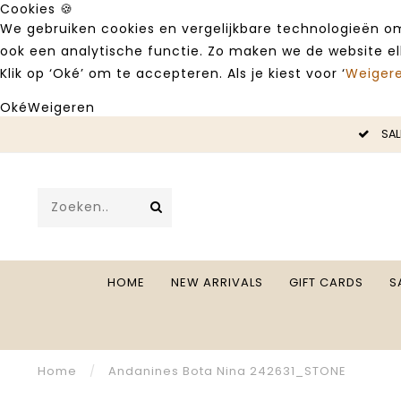
Cookies 🍪
We gebruiken cookies en vergelijkbare technologieën om
ook een analytische functie. Zo maken we de website e
Klik op ‘Oké’ om te accepteren. Als je kiest voor ‘
Weiger
Oké
Weigeren
LE -50%
SAL
HOME
NEW ARRIVALS
GIFT CARDS
S
Home
/
Andanines Bota Nina 242631_STONE