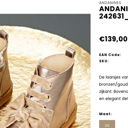
ANDANINES
ANDANI
242631
€139,00
EAN Code:
SKU:
De laarsjes va
bronzen/gouden
zijkant. Boveno
en elegant det
Maat:
30