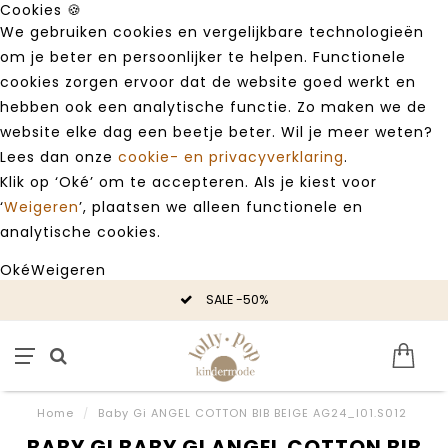
Cookies 🍪
We gebruiken cookies en vergelijkbare technologieën
om je beter en persoonlijker te helpen. Functionele
cookies zorgen ervoor dat de website goed werkt en
hebben ook een analytische functie. Zo maken we de
website elke dag een beetje beter. Wil je meer weten?
Lees dan onze
cookie- en privacyverklaring
.
Klik op ‘Oké’ om te accepteren. Als je kiest voor
‘
Weigeren
’, plaatsen we alleen functionele en
analytische cookies.
Oké
Weigeren
SALE -50%
Home
/
Baby Gi ANGEL COTTON BIB BEIGE AG24_I01.S012
BABY GI BABY GI ANGEL COTTON BIB