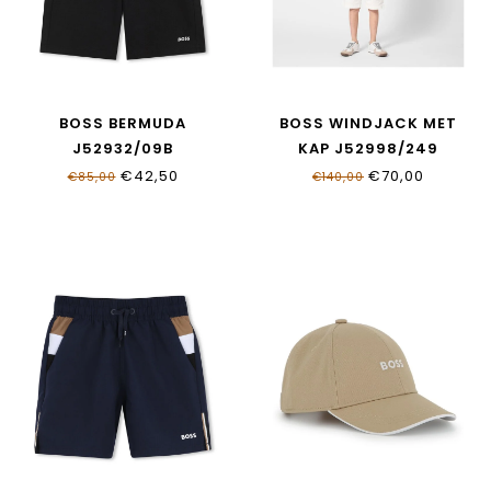
BOSS BERMUDA
BOSS WINDJACK MET
J52932/09B
KAP J52998/249
€42,50
€70,00
€85,00
€140,00