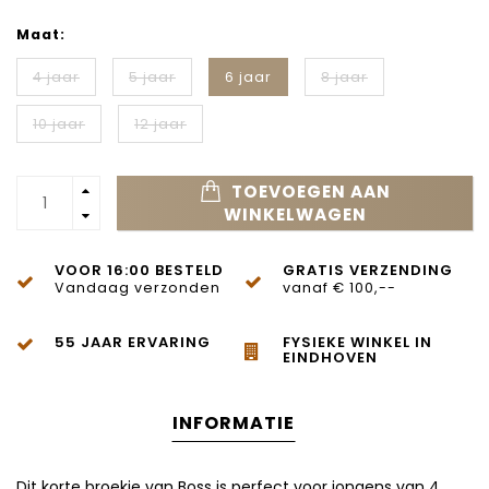
Maat:
4 jaar
5 jaar
6 jaar
8 jaar
10 jaar
12 jaar
TOEVOEGEN AAN
WINKELWAGEN
VOOR 16:00 BESTELD
GRATIS VERZENDING
Vandaag verzonden
vanaf € 100,--
55 JAAR ERVARING
FYSIEKE WINKEL IN
EINDHOVEN
INFORMATIE
Dit korte broekje van Boss is perfect voor jongens van 4