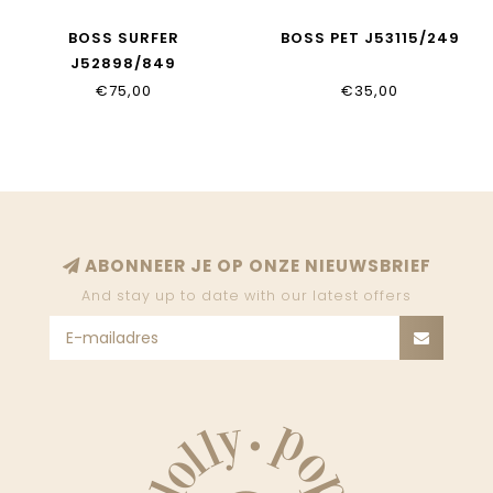
BOSS SURFER
BOSS PET J53115/249
J52898/849
€75,00
€35,00
ABONNEER JE OP ONZE NIEUWSBRIEF
And stay up to date with our latest offers