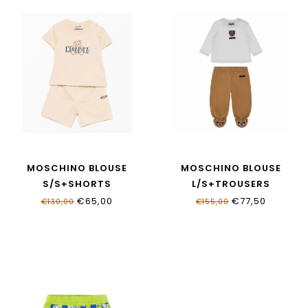
MOSCHINO BLOUSE
MOSCHINO BLOUSE
S/S+SHORTS
L/S+TROUSERS
MUG01U_LCA19_20829
MUK05J_LAA03_83683
€65,00
€77,50
€130,00
€155,00