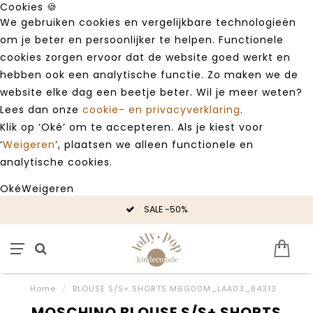
Cookies 🍪
We gebruiken cookies en vergelijkbare technologieën
om je beter en persoonlijker te helpen. Functionele
cookies zorgen ervoor dat de website goed werkt en
hebben ook een analytische functie. Zo maken we de
website elke dag een beetje beter. Wil je meer weten?
Lees dan onze
cookie- en privacyverklaring
.
Klik op ‘Oké’ om te accepteren. Als je kiest voor
‘
Weigeren
’, plaatsen we alleen functionele en
analytische cookies.
Oké
Weigeren
SALE -50%
Home
/
BLOUSE S/S+ SHORTS M6G00M_LAA03_84313
MOSCHINO BLOUSE S/S+ SHORTS