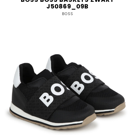
J50869_09B
BOSS