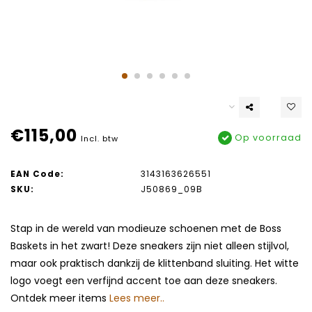
€115,00
Op voorraad
Incl. btw
EAN Code:
3143163626551
SKU:
J50869_09B
Stap in de wereld van modieuze schoenen met de Boss
Baskets in het zwart! Deze sneakers zijn niet alleen stijlvol,
maar ook praktisch dankzij de klittenband sluiting. Het witte
logo voegt een verfijnd accent toe aan deze sneakers.
Ontdek meer items
Lees meer..