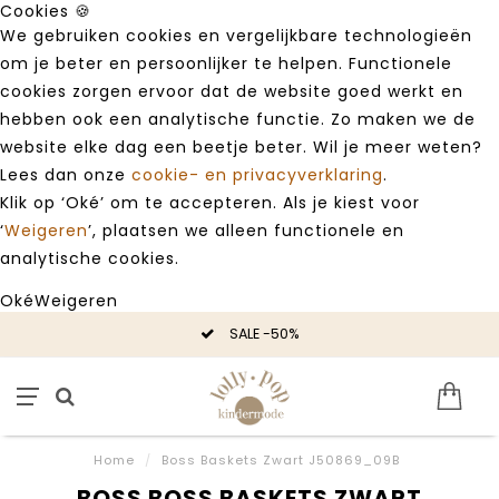
Cookies 🍪
We gebruiken cookies en vergelijkbare technologieën
om je beter en persoonlijker te helpen. Functionele
cookies zorgen ervoor dat de website goed werkt en
hebben ook een analytische functie. Zo maken we de
website elke dag een beetje beter. Wil je meer weten?
Lees dan onze
cookie- en privacyverklaring
.
Klik op ‘Oké’ om te accepteren. Als je kiest voor
‘
Weigeren
’, plaatsen we alleen functionele en
analytische cookies.
Oké
Weigeren
SALE -50%
Home
/
Boss Baskets Zwart J50869_09B
BOSS BOSS BASKETS ZWART