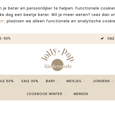
 je beter en persoonlijker te helpen. Functionele cooki
lke dag een beetje beter. Wil je meer weten? Lees dan 
en
’, plaatsen we alleen functionele en analytische cookie
E -50%
SALE
ALE 50%
SALE 30%
BABY
MEISJES
JONGENS
LOOKBOOK WINTER
MERKEN