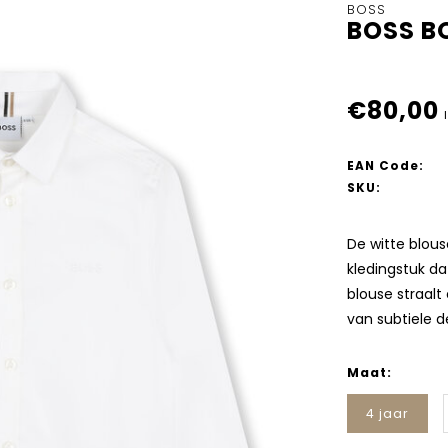
BOSS
BOSS B
€80,00
EAN Code:
SKU:
De witte blous
kledingstuk da
blouse straalt 
van subtiele d
Maat:
4 jaar