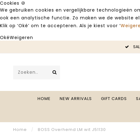
Cookies 🍪
We gebruiken cookies en vergelijkbare technologieën om
ook een analytische functie. Zo maken we de website e
Klik op ‘Oké’ om te accepteren. Als je kiest voor ‘
Weiger
Oké
Weigeren
LE -50%
SAL
HOME
NEW ARRIVALS
GIFT CARDS
S
Home
/
BOSS Overhemd LM wit J51130