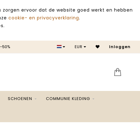
es zorgen ervoor dat de website goed werkt en hebben
onze
cookie- en privacyverklaring
.
s.
 -50%
EUR
Inloggen
SALE 
SCHOENEN
COMMUNIE KLEDING