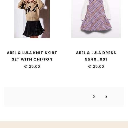
ABEL & LULA KNIT SKIRT
ABEL & LULA DRESS
SET WITH CHIFFON
5540_001
5543_003
€125,00
€125,00
2