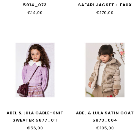
5914_073
SAFARI JACKET + FAUX
SUEDE SHORTS
€14,00
€170,00
5887_005
ABEL & LULA CABLE-KNIT
ABEL & LULA SATIN COAT
SWEATER 5877_011
5873_064
€56,00
€105,00