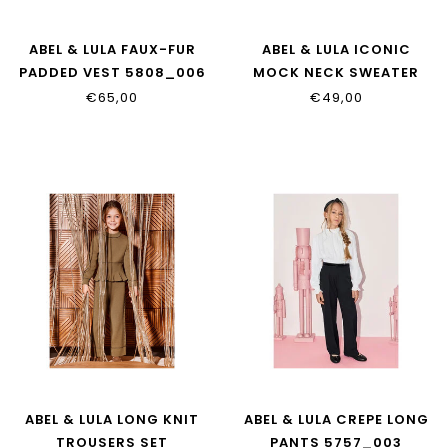
ABEL & LULA FAUX-FUR
ABEL & LULA ICONIC
PADDED VEST 5808_006
MOCK NECK SWEATER
5805_004
€65,00
€49,00
ABEL & LULA LONG KNIT
ABEL & LULA CREPE LONG
TROUSERS SET
PANTS 5757_003