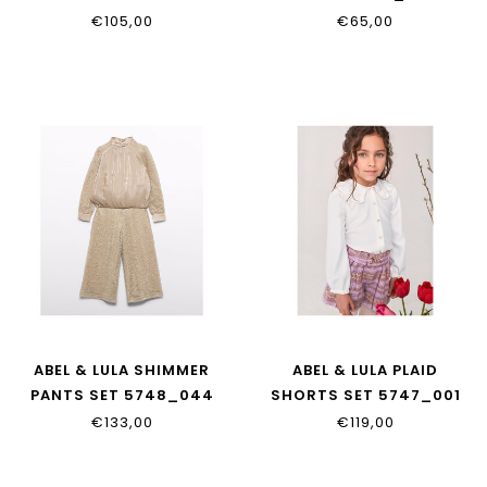
5769_008
€105,00
€65,00
ABEL & LULA SHIMMER
ABEL & LULA PLAID
PANTS SET 5748_044
SHORTS SET 5747_001
€133,00
€119,00