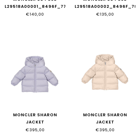
L29518A00001_8496F_778
L29518A00002_8496F_78
€140,00
€135,00
MONCLER SHARON
MONCLER SHARON
JACKET
JACKET
L29511A00022_597YF_62G
L29511A00022_597YF_51N
€395,00
€395,00