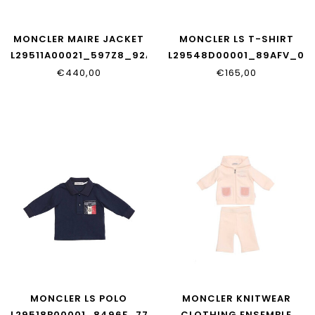
MONCLER MAIRE JACKET
MONCLER LS T-SHIRT
L29511A00021_597Z8_92A
L29548D00001_89AFV_03
€440,00
€165,00
MONCLER LS POLO
MONCLER KNITWEAR
L29518B00001_8496F_778
CLOTHING ENSEMBLE