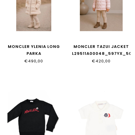
MONCLER YLENIA LONG
MONCLER TAZUI JACKET
PARKA
L29511A00048_597YX_50X
L29511C00001_597YF_51N
€490,00
€420,00