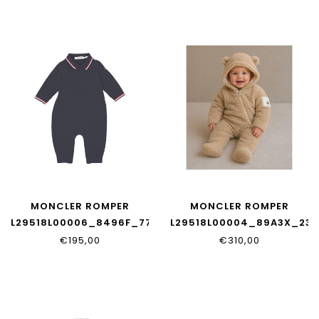
MONCLER ROMPER
MONCLER ROMPER
L29518L00006_8496F_778
L29518L00004_89A3X_239
€195,00
€310,00