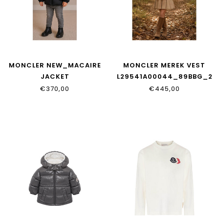
MONCLER NEW_MACAIRE
MONCLER MEREK VEST
JACKET
L29541A00044_89BBG_20
L29511A00032_597YF_999
€370,00
€445,00