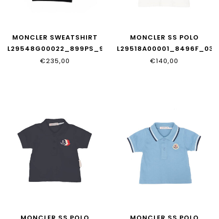
MONCLER SWEATSHIRT
MONCLER SS POLO
L29548G00022_899PS_999
L29518A00001_8496F_034
€235,00
€140,00
MONCLER SS POLO
MONCLER SS POLO