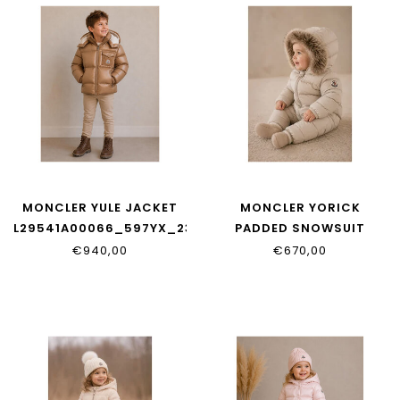
MONCLER YULE JACKET
MONCLER YORICK
L29541A00066_597YX_236
PADDED SNOWSUIT
L29511G00001_597YW_20
€940,00
€670,00