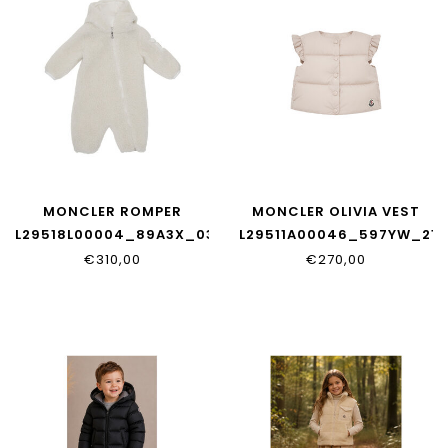
MONCLER ROMPER
MONCLER OLIVIA VEST
L29518L00004_89A3X_032
L29511A00046_597YW_21E
€310,00
€270,00