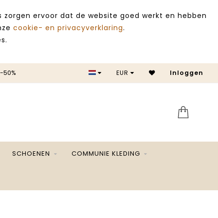
es zorgen ervoor dat de website goed werkt en hebben
onze
cookie- en privacyverklaring
.
s.
 -50%
EUR
Inloggen
SALE 
SCHOENEN
COMMUNIE KLEDING