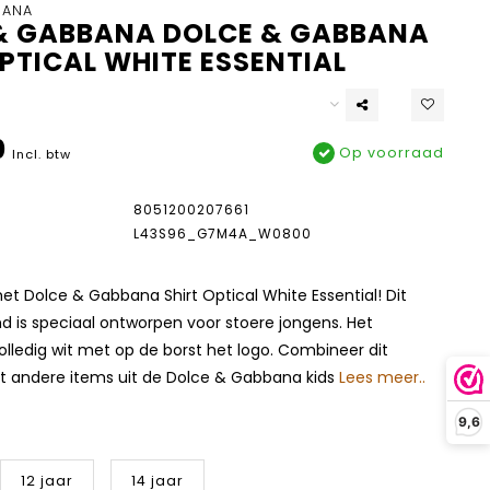
BANA
& GABBANA DOLCE & GABBANA
PTICAL WHITE ESSENTIAL
0
Op voorraad
Incl. btw
8051200207661
L43S96_G7M4A_W0800
t Dolce & Gabbana Shirt Optical White Essential! Dit
 is speciaal ontworpen voor stoere jongens. Het
lledig wit met op de borst het logo. Combineer dit
andere items uit de Dolce & Gabbana kids
Lees meer..
9,6
12 jaar
14 jaar