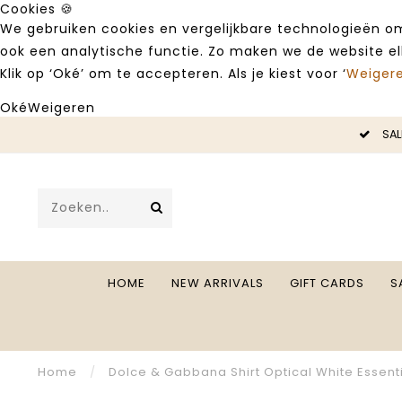
Cookies 🍪
We gebruiken cookies en vergelijkbare technologieën om
ook een analytische functie. Zo maken we de website e
Klik op ‘Oké’ om te accepteren. Als je kiest voor ‘
Weiger
Oké
Weigeren
LE -50%
SAL
HOME
NEW ARRIVALS
GIFT CARDS
S
Home
/
Dolce & Gabbana Shirt Optical White Essent