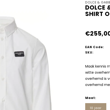
DOLCE & GAB
DOLCE 
SHIRT O
€255,0
EAN Code:
SKU:
Maak kennis me
witte overhemd
overhemd is vo
overhemd met 
Maat:
10 jaar