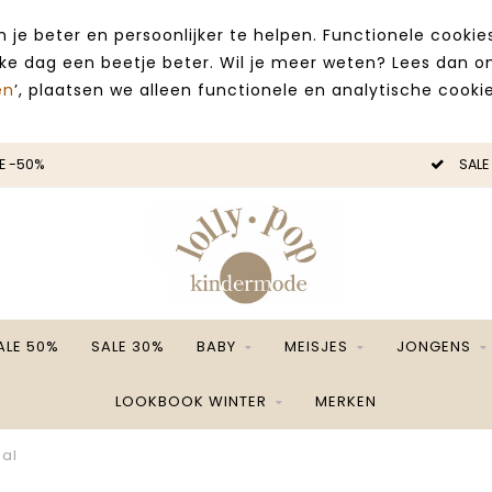
 je beter en persoonlijker te helpen. Functionele cooki
lke dag een beetje beter. Wil je meer weten? Lees dan 
en
’, plaatsen we alleen functionele en analytische cookie
E -50%
SALE
ALE 50%
SALE 30%
BABY
MEISJES
JONGENS
LOOKBOOK WINTER
MERKEN
ial