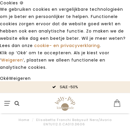
Cookies 🍪
We gebruiken cookies en vergelijkbare technologieën
om je beter en persoonlijker te helpen. Functionele
cookies zorgen ervoor dat de website goed werkt en
hebben ook een analytische functie. Zo maken we de
website elke dag een beetje beter. Wil je meer weten?
Lees dan onze
cookie- en privacyverklaring
.
Klik op ‘Oké’ om te accepteren. Als je kiest voor
‘
Weigeren
’, plaatsen we alleen functionele en
analytische cookies.
Oké
Weigeren
SALE -50%
Home
/
Elisabetta Franchi Babysuit Nero/Avorio
ENTU112.0.CA013.D606