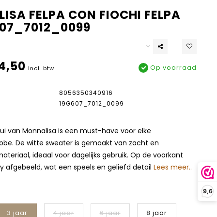
ISA FELPA CON FIOCHI FELPA
607_7012_0099
4,50
Op voorraad
Incl. btw
8056350340916
19G607_7012_0099
trui van Monnalisa is een must-have voor elke
obe. De witte sweater is gemaakt van zacht en
teriaal, ideaal voor dagelijks gebruik. Op de voorkant
tty afgebeeld, wat een speels en geliefd detail
Lees meer..
9,6
3 jaar
4 jaar
6 jaar
8 jaar