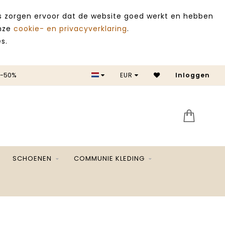
es zorgen ervoor dat de website goed werkt en hebben
onze
cookie- en privacyverklaring
.
s.
 -50%
EUR
Inloggen
SALE 
SCHOENEN
COMMUNIE KLEDING