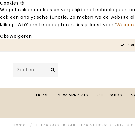
Cookies 🍪
We gebruiken cookies en vergelijkbare technologieën om
ook een analytische functie. Zo maken we de website e
Klik op ‘Oké’ om te accepteren. Als je kiest voor ‘
Weiger
Oké
Weigeren
LE -50%
SAL
HOME
NEW ARRIVALS
GIFT CARDS
S
Home
/
FELPA CON FIOCHI FELPA ST 19G607_7012_00