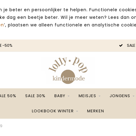
 je beter en persoonlijker te helpen. Functionele cooki
lke dag een beetje beter. Wil je meer weten? Lees dan 
en
’, plaatsen we alleen functionele en analytische cookie
E -50%
SALE
ALE 50%
SALE 30%
BABY
MEISJES
JONGENS
LOOKBOOK WINTER
MERKEN
99