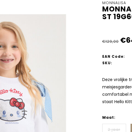
MONNALISA
MONNAL
ST 19G
€6
€129,00
EAN Code:
SKU:
Deze vrolijke 
meisjesgarder
comfortabel ma
staat Hello Ki
Maat:
2 jaar