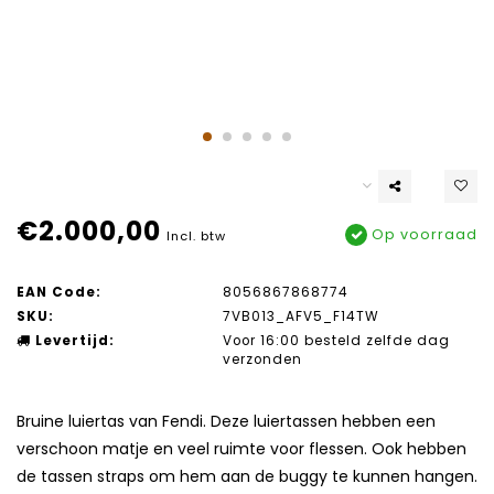
€2.000,00
Op voorraad
Incl. btw
EAN Code:
8056867868774
SKU:
7VB013_AFV5_F14TW
Levertijd:
Voor 16:00 besteld zelfde dag
verzonden
Bruine luiertas van Fendi. Deze luiertassen hebben een
verschoon matje en veel ruimte voor flessen. Ook hebben
de tassen straps om hem aan de buggy te kunnen hangen.