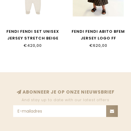
FENDI FENDI SET UNISEX
FENDI FENDI ABITO BFEM
JERSEY STRETCH BEIGE
JERSEY LOGO FF
BABY BUK102_ST8_F19J5
NOCCIOLA MARRONE
€420,00
€620,00
BFB340_A6A6_F0E0X
ABONNEER JE OP ONZE NIEUWSBRIEF
And stay up to date with our latest offers