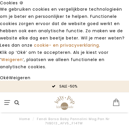
Cookies 🍪
We gebruiken cookies en vergelijkbare technologieën
om je beter en persoonlijker te helpen. Functionele
cookies zorgen ervoor dat de website goed werkt en
hebben ook een analytische functie. Zo maken we de
website elke dag een beetje beter. Wil je meer weten?
Lees dan onze
cookie- en privacyverklaring
.
Klik op ‘Oké’ om te accepteren. Als je kiest voor
‘
Weigeren
’, plaatsen we alleen functionele en
analytische cookies.
Oké
Weigeren
SALE -50%
Home
/
Fendi Borsa Baby Pannolini Mog.Pan Nr
7VB013_AFV5_F14TW