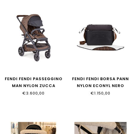
FENDI FENDI PASSEGGINO
FENDI FENDI BORSA PANN
MAN NYLON ZUCCA
NYLON ECONYL NERO
ZUCCA
PALLADIO
€3.600,00
€1.150,00
BUV017_AA82_F15B6
7VB014_AI9U_F05U0