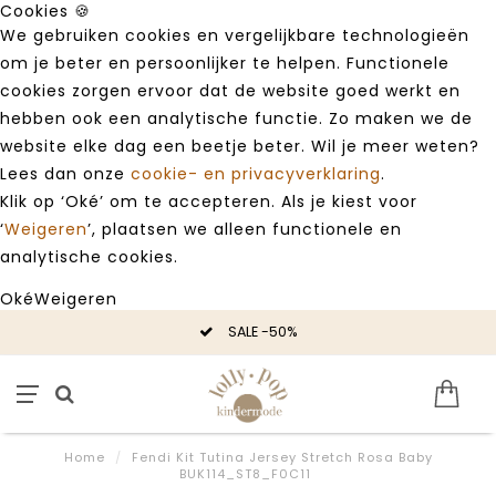
Cookies 🍪
We gebruiken cookies en vergelijkbare technologieën
om je beter en persoonlijker te helpen. Functionele
cookies zorgen ervoor dat de website goed werkt en
hebben ook een analytische functie. Zo maken we de
website elke dag een beetje beter. Wil je meer weten?
Lees dan onze
cookie- en privacyverklaring
.
Klik op ‘Oké’ om te accepteren. Als je kiest voor
‘
Weigeren
’, plaatsen we alleen functionele en
analytische cookies.
Oké
Weigeren
SALE -50%
Home
/
Fendi Kit Tutina Jersey Stretch Rosa Baby
BUK114_ST8_F0C11