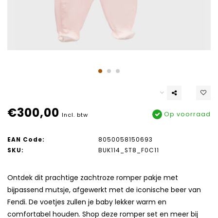
€300,00
Op voorraad
Incl. btw
EAN Code:
8050058150693
SKU:
BUK114_ST8_F0C11
Ontdek dit prachtige zachtroze romper pakje met
bijpassend mutsje, afgewerkt met de iconische beer van
Fendi. De voetjes zullen je baby lekker warm en
comfortabel houden. Shop deze romper set en meer bij