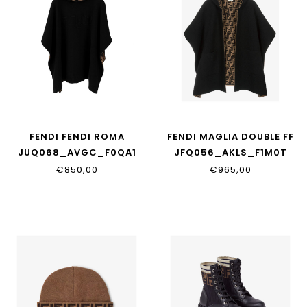
FENDI FENDI ROMA
FENDI MAGLIA DOUBLE FF
JUQ068_AVGC_F0QA1
JFQ056_AKLS_F1M0T
€850,00
€965,00