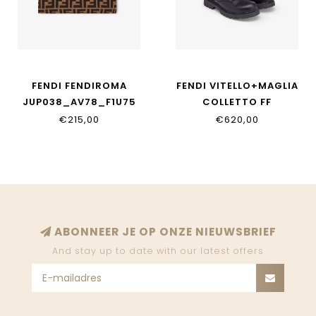
FENDI FENDIROMA
FENDI VITELLO+MAGLIA
JUP038_AV78_F1U75
COLLETTO FF
JMR329_A8CU_F17SD
€215,00
€620,00
ABONNEER JE OP ONZE NIEUWSBRIEF
And stay up to date with our latest offers