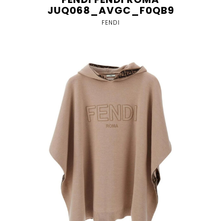
JUQ068_AVGC_F0QB9
FENDI