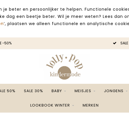
 je beter en persoonlijker te helpen. Functionele cooki
lke dag een beetje beter. Wil je meer weten? Lees dan 
en
’, plaatsen we alleen functionele en analytische cookie
E -50%
SALE
ALE 50%
SALE 30%
BABY
MEISJES
JONGENS
LOOKBOOK WINTER
MERKEN