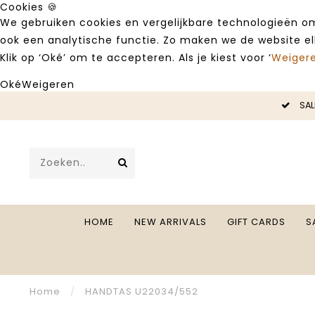
Cookies 🍪
We gebruiken cookies en vergelijkbare technologieën om
ook een analytische functie. Zo maken we de website e
Klik op ‘Oké’ om te accepteren. Als je kiest voor ‘
Weiger
Oké
Weigeren
LE -50%
SAL
HOME
NEW ARRIVALS
GIFT CARDS
S
Home
/
HANDTAS U22034/552