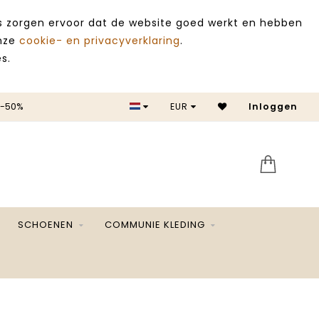
es zorgen ervoor dat de website goed werkt en hebben
onze
cookie- en privacyverklaring
.
s.
 -50%
EUR
Inloggen
SALE 
SCHOENEN
COMMUNIE KLEDING