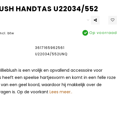
BLUSH HANDTAS U22034/552
Op voorraad
Incl. btw
3617165962561
U22034/552UNQ
llieblush is een vrolijk en opvallend accessoire voor
s heeft een speelse hartjesvorm en komt in een felle roze
n van een geel koord, waardoor hij makkelijk over de
ragen is. Op de voorkant
Lees meer..