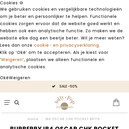
Cookies 🍪
We gebruiken cookies en vergelijkbare technologieën
om je beter en persoonlijker te helpen. Functionele
cookies zorgen ervoor dat de website goed werkt en
hebben ook een analytische functie. Zo maken we de
website elke dag een beetje beter. Wil je meer weten?
Lees dan onze
cookie- en privacyverklaring
.
Klik op ‘Oké’ om te accepteren. Als je kiest voor
‘
Weigeren
’, plaatsen we alleen functionele en
analytische cookies.
Oké
Weigeren
SALE -50%
Home
/
IB4 OSCAR CHK POCKET B9719
BURBERRY IB4 OSCAR CHK POCKET