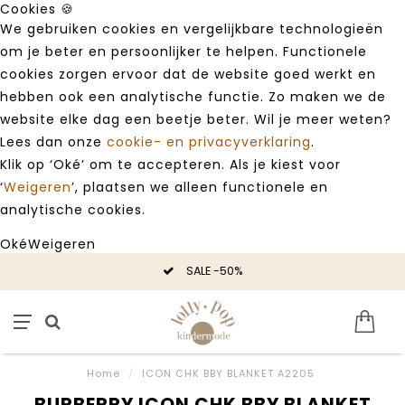
Cookies 🍪
We gebruiken cookies en vergelijkbare technologieën
om je beter en persoonlijker te helpen. Functionele
cookies zorgen ervoor dat de website goed werkt en
hebben ook een analytische functie. Zo maken we de
website elke dag een beetje beter. Wil je meer weten?
Lees dan onze
cookie- en privacyverklaring
.
Klik op ‘Oké’ om te accepteren. Als je kiest voor
‘
Weigeren
’, plaatsen we alleen functionele en
analytische cookies.
Oké
Weigeren
SALE -50%
Home
/
ICON CHK BBY BLANKET A2205
BURBERRY ICON CHK BBY BLANKET