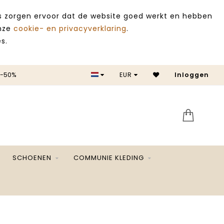
es zorgen ervoor dat de website goed werkt en hebben
onze
cookie- en privacyverklaring
.
s.
 -50%
EUR
Inloggen
SALE 
SCHOENEN
COMMUNIE KLEDING