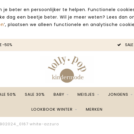
 je beter en persoonlijker te helpen. Functionele cooki
lke dag een beetje beter. Wil je meer weten? Lees dan 
en
’, plaatsen we alleen functionele en analytische cookie
E -50%
SALE
ALE 50%
SALE 30%
BABY
MEISJES
JONGENS
LOOKBOOK WINTER
MERKEN
 9902024_0167 white-azzuro