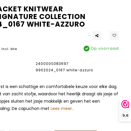
JACKET KNITWEAR
SIGNATURE COLLECTION
4_0167 WHITE-AZZURO
Op voorraad
Incl. btw
2400000383697
9902024_0167 white-azzuro
First is een schattige en comfortabele keuze voor elke dag.
 van zacht stofje, waardoor het heerlijk draagt als jasje of
opjes sluiten het jasje makkelijk en geven het een
traling. De capuchon met
Lees meer..
9,6