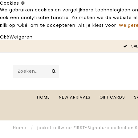
Cookies 🍪
We gebruiken cookies en vergelijkbare technologieën om
ook een analytische functie. Zo maken we de website e
Klik op ‘Oké’ om te accepteren. Als je kiest voor ‘
Weiger
Oké
Weigeren
LE -50%
SAL
HOME
NEW ARRIVALS
GIFT CARDS
S
Home
/
jacket knitwear FIRST®Signature collection