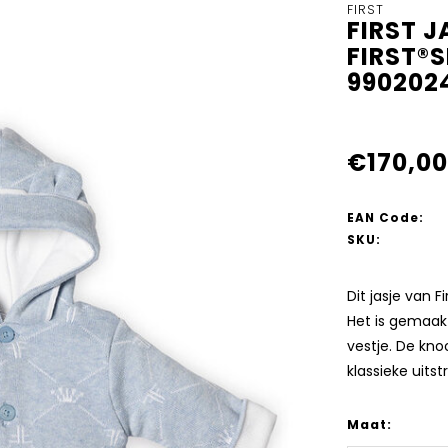
FIRST
FIRST 
FIRST®
990202
€170,00
EAN Code:
SKU:
Dit jasje van 
Het is gemaakt
vestje. De kno
klassieke uits
Maat: