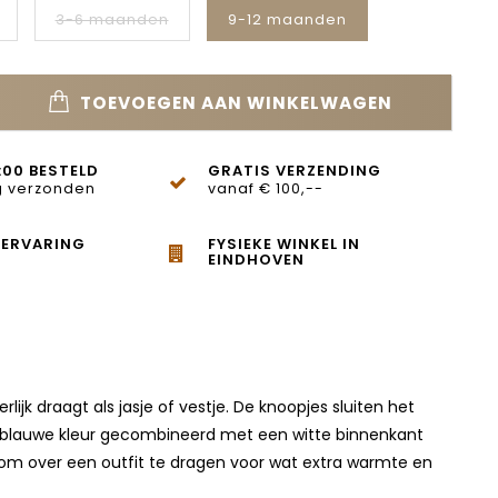
3-6 maanden
9-12 maanden
TOEVOEGEN AAN WINKELWAGEN
:00 BESTELD
GRATIS VERZENDING
 verzonden
vanaf € 100,--
 ERVARING
FYSIEKE WINKEL IN
EINDHOVEN
ijk draagt als jasje of vestje. De knoopjes sluiten het
De blauwe kleur gecombineerd met een witte binnenkant
ect om over een outfit te dragen voor wat extra warmte en